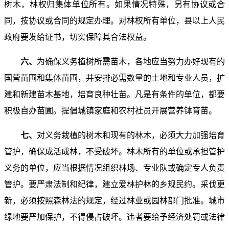
树木，林权归集体单位所有。如果情况特殊，另有协议或合
同，按协议或合同的规定办理。对林权所有单位，县以上人民
政府要发给证书，切实保障其合法权益。
六、
为确保义务植树所需苗木，各地应当努力办好现有的
国营苗圃和集体苗圃，并安排必需数量的土地和专业人员，扩
建和新建苗木基地，培育良种壮苗。凡是有条件的单位，都要
积极自办苗圃。提倡城镇家庭和农村社员开展营养钵育苗。
七、
对义务栽植的树木和现有的林木，必须大力加强培育
管护，确保成活成林，不受破坏。林木所有的单位或承担管护
义务的单位，应当根据情况组织林场、专业队或确定专人负责
管护。要严肃法制和纪律，建立爱林护林的乡规民约。采伐更
新，必须按照森林法的规定，经过林业或园林部门批准。城市
绿地要严加保护，不得侵占破坏。违者要给予经济处罚或法律