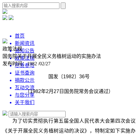
首页
新闻资讯
政策法规
通知公告
国务院关于开展全民义务植树运动的实施办法
政策法规
发布时间：1982 /02/27
尽责参与
证书查询
国发〔1982〕36号
捐款公示
互动交流
（1982年2月27日国务院常务会议通过）
与您分享
关于我们
为了切实贯彻执行第五届全国人民代表大会第四次会议
《关于开展全民义务植树运动的决议》，特制定如下实施办