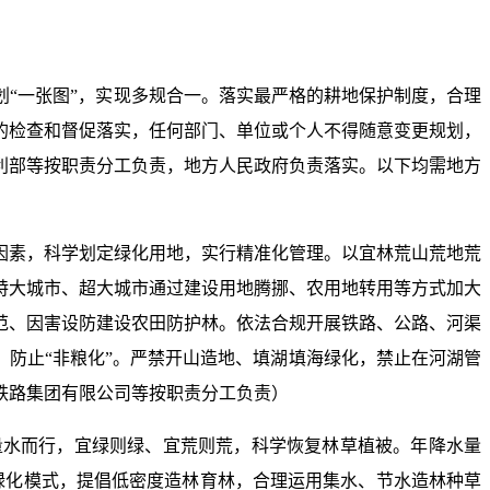
“一张图”，实现多规合一。落实最严格的耕地保护制度，合理
的检查和督促落实，任何部门、单位或个人不得随意变更规划，
利部等按职责分工负责，地方人民政府负责落实。以下均需地方
因素，科学划定绿化用地，实行精准化管理。以宜林荒山荒地荒
特大城市、超大城市通过建设用地腾挪、农用地转用等方式加大
范、因害设防建设农田防护林。依法合规开展铁路、公路、河渠
、防止“非粮化”。严禁开山造地、填湖填海绿化，禁止在河湖管
铁路集团有限公司等按职责分工负责）
量水而行，宜绿则绿、宜荒则荒，科学恢复林草植被。年降水量
绿化模式，提倡低密度造林育林，合理运用集水、节水造林种草