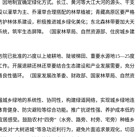
，因地制宜确定绿化方式。长江、黄河等大江大河的源头、干支
设以灌草为主、乔灌草合理搭配的林草植被；青藏高原区要严格
防护林体系建设，积极推进城乡绿化美化；东北森林带要加大天
系统，筑牢生态屏障。（国家林草局、自然资源部、住房城乡建
已批准的25度以上坡耕地、陡坡梯田、重要水源地15—25度
工作。开展退耕还林还草要结合生态建设和产业发展需要，充分
善良性循环。（国家发展改革委、财政部、国家林草局、自然资
强城乡绿地的系统性、协同性，构建绿道网络，实现城乡绿地连
体育健身、防灾避险等综合功能。推广抗逆性强、养护成本低的
居感受。鼓励农村“四旁”（水旁、路旁、村旁、宅旁）种植乡
反对“大树进城”等急功近利行为，避免片面追求景观化，切忌