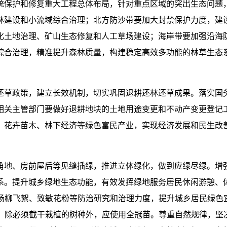
统保护和修复重大工程总体布局，针对重点区域的突出生态问题
林建设和小流域综合治理；北方防沙带要加大封禁保护力度，建
化土地治理、矿山生态修复和人工草场建设；海岸带要加强沿海
综合治理，精准提升森林质量，构建稳定高效多功能的林草生态
草政策，建立长效机制，切实巩固退耕还林还草成果。落实国务院
相关主管部门要做好退耕地块的土地用途变更和不动产变更登记
、花卉苗木、林下经济等绿色富民产业，实现经济发展和民生改
角地、房前屋后等见缝插绿，推进立体绿化，做到应绿尽绿。增
系。提升城乡绿地生态功能，有效发挥绿地服务居民休闲游憩、
杨柳飞絮、致敏花粉等防治研究和治理力度，提升城乡居民绿色宜
，除必须截干栽植的树种外，应使用全冠苗。尊重自然规律，坚决