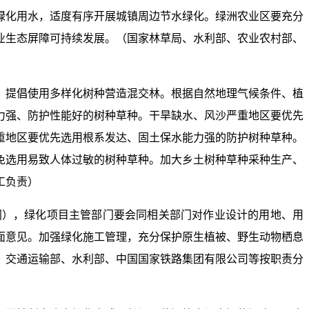
绿化用水，适度有序开展城镇周边节水绿化。绿洲农业区要充分
业生态屏障可持续发展。（国家林草局、水利部、农业农村部、
，提倡使用多样化树种营造混交林。根据自然地理气候条件、植
力强、防护性能好的树种草种。干旱缺水、风沙严重地区要优先
重地区要优先选用根系发达、固土保水能力强的防护树种草种。
免选用易致人体过敏的树种草种。加大乡土树种草种采种生产、
工负责）
同），绿化项目主管部门要会同相关部门对作业设计的用地、用
面意见。加强绿化施工管理，充分保护原生植被、野生动物栖息
、交通运输部、水利部、中国国家铁路集团有限公司等按职责分