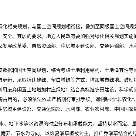
绿化相关规划，与国土空间规划相衔接，叠加至同级国土空间规划
、安全、宜居的要求。地方人民政府要加强对绿化相关规划实施
家发展改革委、自然资源部、住房城乡建设部、交通运输部、水
查数据和国土空间规划，综合考虑土地利用结构、土地适宜性等
市更新，采取拆违建绿、留白增绿等方式，增加城市绿地。鼓励
利用废弃闲置土地增加村庄绿地；结合高标准农田建设，科学规
占用的，必须依法依规严格履行审批手续。遏制耕地“非农化”
住房城乡建设部、交通运输部、水利部、农业农村部、中国国家
水、地下水等水资源的时空分布和承载能力，坚持以水而定、
，以雨养、节水为导向，以恢复灌草植被为主，推广乔灌草结合的