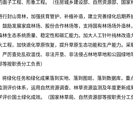
的面子工程、形象工程。（住房城乡建设部、自然资源部、国家
进行封山育林，加强抚育管护、补植补造，建立完善绿化后期养
。鼓励发展家庭林场、股份合作林场等，支持国有林场场外造林
森林生态系统质量、稳定性和碳汇能力。加大人工针叶纯林改造
大工程，加快退化草原恢复，提升草原生态功能和生产能力。采
，严厉查处乱砍滥伐、非法开垦、非法侵占林地草地和公园绿地
部等按职责分工负责）
”，将绿化任务和绿化成果落到实地、落到图斑、落到数据库，重
监测评价体系，运用自然资源调查、林草资源监测及年度更新成
学评价国土绿化成效。（国家林草局、自然资源部等按职责分工