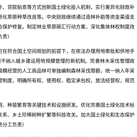
补、贷款贴息等方式创新国土绿化投入机制，实行差异化财政补
退化草原种草改良等。中央财政继续通过造林补助等资金渠道支
态保护修复。制定林业草原碳汇行动方案，深化集体林权制度改
负责）
可在符合国土空间规划的前提下，在依法办理用地审批和供地手
但不纳入城乡建设用地规模管理的新机制。完善林木采伐管理政
规模经营的人工商品林可单独编制森林采伐限额，统一纳入年采
营制度，明确所有权、使用权，稳定承包权，放活经营权，规范
用、种苗繁育等关键技术和设施研发。优化完善国土绿化技术标
关系、乡土珍稀树种扩繁等科技攻关。加大国土绿化和生态保护
责分工负责）