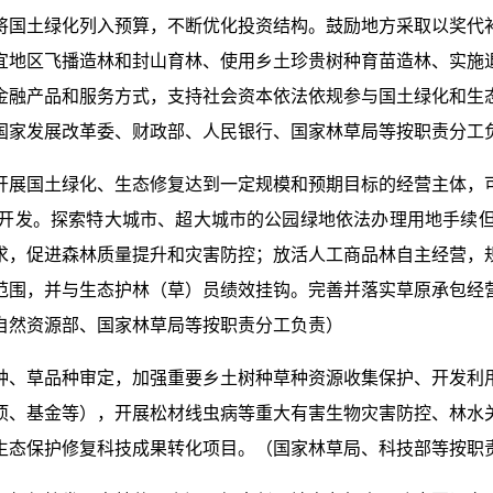
将国土绿化列入预算，不断优化投资结构。鼓励地方采取以奖代
宜地区飞播造林和封山育林、使用乡土珍贵树种育苗造林、实施
金融产品和服务方式，支持社会资本依法依规参与国土绿化和生
国家发展改革委、财政部、人民银行、国家林草局等按职责分工
开展国土绿化、生态修复达到一定规模和预期目标的经营主体，
开发。探索特大城市、超大城市的公园绿地依法办理用地手续
求，促进森林质量提升和灾害防控；放活人工商品林自主经营，
范围，并与生态护林（草）员绩效挂钩。完善并落实草原承包经
自然资源部、国家林草局等按职责分工负责）
种、草品种审定，加强重要乡土树种草种资源收集保护、开发利
项、基金等），开展松材线虫病等重大有害生物灾害防控、林水
生态保护修复科技成果转化项目。（国家林草局、科技部等按职