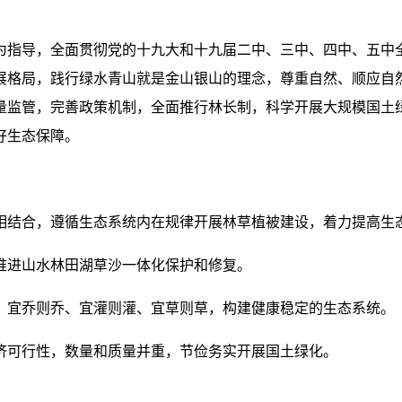
为指导，全面贯彻党的十九大和十九届二中、三中、四中、五中
展格局，践行绿水青山就是金山银山的理念，尊重自然、顺应自
量监管，完善政策机制，全面推行林长制，科学开展大规模国土
好生态保障。
相结合，遵循生态系统内在规律开展林草植被建设，着力提高生
推进山水林田湖草沙一体化保护和修复。
，宜乔则乔、宜灌则灌、宜草则草，构建健康稳定的生态系统。
济可行性，数量和质量并重，节俭务实开展国土绿化。