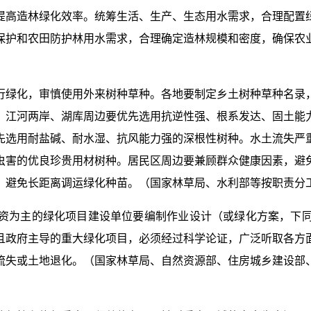
提高造林绿化效率。统筹生活、生产、生态用水需求，合理配置
保护和农田防护林用水需求，合理确定造林规模和密度，确保农
行绿化，审慎使用外来树种草种。各地要制定乡土树种草种名录
。江河两岸、湖库周边要优先选用抗逆性强、根系发达、固土能
先选用耐盐碱、耐水湿、抗风能力强的深根性树种。水土流失严
虫害的优良珍贵用材树种。居民区周边要兼顾群众健康因素，避
，避免长距离调运绿化种苗。（国家林草局、水利部等按职责分
资为主的绿化项目建设单位要编制作业设计（或绿化方案，下
且政府主导的重大绿化项目，必须经过科学论证，广泛听取各方
流失或土地退化。（国家林草局、自然资源部、住房城乡建设部