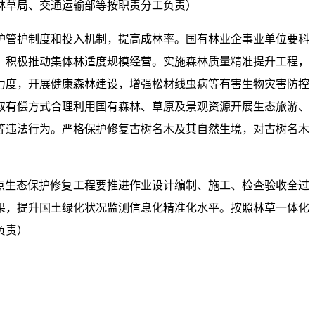
林草局、交通运输部等按职责分工负责）
护管护制度和投入机制，提高成林率。国有林业企事业单位要科
，积极推动集体林适度规模经营。实施森林质量精准提升工程，
力度，开展健康森林建设，增强松材线虫病等有害生物灾害防控
取有偿方式合理利用国有森林、草原及景观资源开展生态旅游、
等违法行为。严格保护修复古树名木及其自然生境，对古树名木
点生态保护修复工程要推进作业设计编制、施工、检查验收全过
果，提升国土绿化状况监测信息化精准化水平。按照林草一体化
负责）