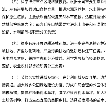
（八）科学推进重点区域植被恢复。根据全国重要生态系
流、左右岸要加强封山育林育草，推进水源涵养林、水土保持
保护原生植被，主要依靠自然恢复天然林草植被，适度开展退
然林保护修复力度；南方丘陵山地带要推进水土流失和石漠化
设部、水利部等按职责分工负责）
（九）稳步有序开展退耕还林还草。进一步完善退耕还林还
坡耕地、严重沙化耕地、严重污染耕地的退耕还林还草任务。
考虑群众意愿，兼顾生态和经济效益。科学发展特色经济林果
源部、农业农村部等按职责分工负责）
（十）节俭务实推进城乡绿化。充分利用城乡废弃地、边
接贯通。加大城乡公园绿地建设力度，形成布局合理的公园体
地被植物，提倡种植低耗水草坪，减少种植高耗水草坪。加大
土珍贵树种，打造生态宜居的美丽乡村。选择适度规格的苗木