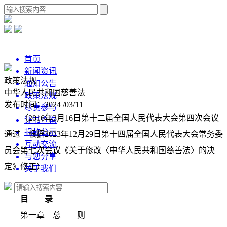
首页
新闻资讯
政策法规
通知公告
中华人民共和国慈善法
政策法规
发布时间：2024 /03/11
尽责参与
（2016年3月16日第十二届全国人民代表大会第四次会议
证书查询
捐款公示
通过 根据2023年12月29日第十四届全国人民代表大会常务委
互动交流
员会第七次会议《关于修改〈中华人民共和国慈善法〉的决
与您分享
定》修正）
关于我们
目 录
第一章 总 则