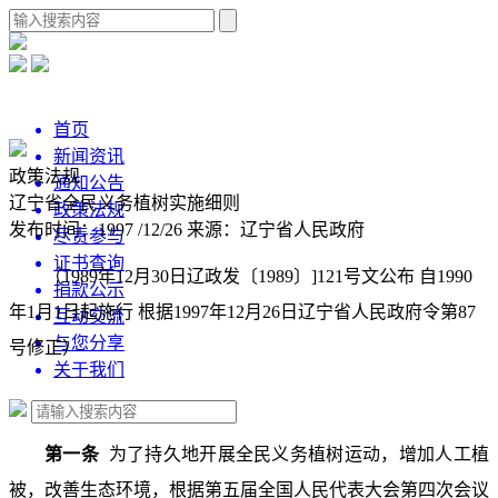
首页
新闻资讯
政策法规
通知公告
辽宁省全民义务植树实施细则
政策法规
发布时间：1997 /12/26
来源：辽宁省人民政府
尽责参与
证书查询
（1989年12月30日辽政发〔1989〕]121号文公布 自1990
捐款公示
年1月1日起施行 根据1997年12月26日辽宁省人民政府令第87
互动交流
与您分享
号修正）
关于我们
第一条
为了持久地开展全民义务植树运动，增加人工植
被，改善生态环境，根据第五届全国人民代表大会第四次会议