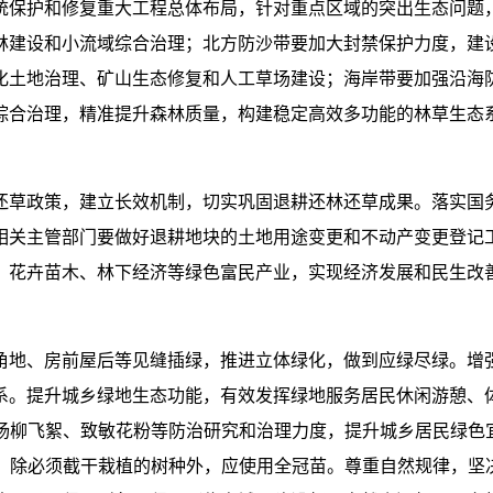
统保护和修复重大工程总体布局，针对重点区域的突出生态问题
林建设和小流域综合治理；北方防沙带要加大封禁保护力度，建
化土地治理、矿山生态修复和人工草场建设；海岸带要加强沿海
综合治理，精准提升森林质量，构建稳定高效多功能的林草生态
草政策，建立长效机制，切实巩固退耕还林还草成果。落实国务院
相关主管部门要做好退耕地块的土地用途变更和不动产变更登记
、花卉苗木、林下经济等绿色富民产业，实现经济发展和民生改
角地、房前屋后等见缝插绿，推进立体绿化，做到应绿尽绿。增
系。提升城乡绿地生态功能，有效发挥绿地服务居民休闲游憩、
杨柳飞絮、致敏花粉等防治研究和治理力度，提升城乡居民绿色宜
，除必须截干栽植的树种外，应使用全冠苗。尊重自然规律，坚决