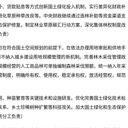
补、贷款贴息等方式创新国土绿化投入机制，实行差异化财政补
退化草原种草改良等。中央财政继续通过造林补助等资金渠道支
态保护修复。制定林业草原碳汇行动方案，深化集体林权制度改
负责）
可在符合国土空间规划的前提下，在依法办理用地审批和供地手
但不纳入城乡建设用地规模管理的新机制。完善林木采伐管理政
规模经营的人工商品林可单独编制森林采伐限额，统一纳入年采
营制度，明确所有权、使用权，稳定承包权，放活经营权，规范
用、种苗繁育等关键技术和设施研发。优化完善国土绿化技术标
关系、乡土珍稀树种扩繁等科技攻关。加大国土绿化和生态保护
责分工负责）