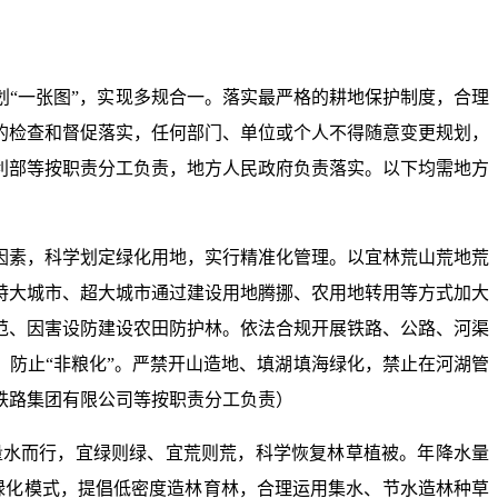
“一张图”，实现多规合一。落实最严格的耕地保护制度，合理
的检查和督促落实，任何部门、单位或个人不得随意变更规划，
利部等按职责分工负责，地方人民政府负责落实。以下均需地方
因素，科学划定绿化用地，实行精准化管理。以宜林荒山荒地荒
特大城市、超大城市通过建设用地腾挪、农用地转用等方式加大
范、因害设防建设农田防护林。依法合规开展铁路、公路、河渠
、防止“非粮化”。严禁开山造地、填湖填海绿化，禁止在河湖管
铁路集团有限公司等按职责分工负责）
量水而行，宜绿则绿、宜荒则荒，科学恢复林草植被。年降水量
绿化模式，提倡低密度造林育林，合理运用集水、节水造林种草