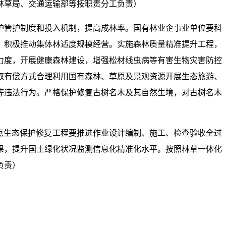
林草局、交通运输部等按职责分工负责）
护管护制度和投入机制，提高成林率。国有林业企事业单位要科
，积极推动集体林适度规模经营。实施森林质量精准提升工程，
力度，开展健康森林建设，增强松材线虫病等有害生物灾害防控
取有偿方式合理利用国有森林、草原及景观资源开展生态旅游、
等违法行为。严格保护修复古树名木及其自然生境，对古树名木
点生态保护修复工程要推进作业设计编制、施工、检查验收全过
果，提升国土绿化状况监测信息化精准化水平。按照林草一体化
负责）