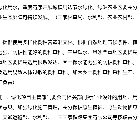
绿化用水，适度有序开展城镇周边节水绿化。绿洲农业区要充分
业生态屏障可持续发展。（国家林草局、水利部、农业农村部、
，提倡使用多样化树种营造混交林。根据自然地理气候条件、植
力强、防护性能好的树种草种。干旱缺水、风沙严重地区要优先
重地区要优先选用根系发达、固土保水能力强的防护树种草种。
免选用易致人体过敏的树种草种。加大乡土树种草种采种生产、
工负责）
同），绿化项目主管部门要会同相关部门对作业设计的用地、用
面意见。加强绿化施工管理，充分保护原生植被、野生动物栖息
、交通运输部、水利部、中国国家铁路集团有限公司等按职责分