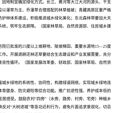
，因地制宜确定绿化方式。长江、黄河等大江大河的源头、干支
设以灌草为主、乔灌草合理搭配的林草植被；青藏高原区要严格
防护林体系建设，积极推进城乡绿化美化；东北森林带要加大天
系统，筑牢生态屏障。（国家林草局、自然资源部、住房城乡建
已批准的25度以上坡耕地、陡坡梯田、重要水源地15—25度
工作。开展退耕还林还草要结合生态建设和产业发展需要，充分
善良性循环。（国家发展改革委、财政部、国家林草局、自然资
强城乡绿地的系统性、协同性，构建绿道网络，实现城乡绿地连
体育健身、防灾避险等综合功能。推广抗逆性强、养护成本低的
居感受。鼓励农村“四旁”（水旁、路旁、村旁、宅旁）种植乡
反对“大树进城”等急功近利行为，避免片面追求景观化，切忌