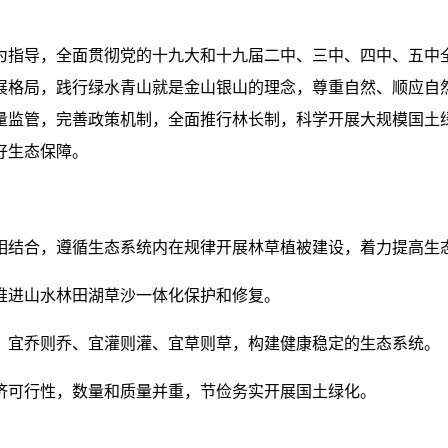
为指导，全面贯彻党的十九大和十九届二中、三中、四中、五中
展格局，践行绿水青山就是金山银山的理念，尊重自然、顺应自
量监管，完善政策机制，全面推行林长制，科学开展大规模国土
好生态保障。
相结合，遵循生态系统内在规律开展林草植被建设，着力提高生
推进山水林田湖草沙一体化保护和修复。
，宜乔则乔、宜灌则灌、宜草则草，构建健康稳定的生态系统。
济可行性，数量和质量并重，节俭务实开展国土绿化。