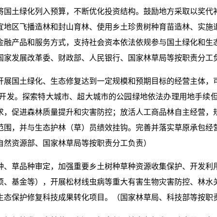
将国土绿化列入预算，不断优化投资结构。鼓励地方采取以奖代
宜地区飞播造林和封山育林、使用乡土珍贵树种育苗造林、实施
金融产品和服务方式，支持社会资本依法依规参与国土绿化和生
国家发展改革委、财政部、人民银行、国家林草局等按职责分工
开展国土绿化、生态修复达到一定规模和预期目标的经营主体，
开发。探索特大城市、超大城市的公园绿地依法办理用地手续
求，促进森林质量提升和灾害防控；放活人工商品林自主经营，
范围，并与生态护林（草）员绩效挂钩。完善并落实草原承包经
自然资源部、国家林草局等按职责分工负责）
种、草品种审定，加强重要乡土树种草种资源收集保护、开发利
项、基金等），开展松材线虫病等重大有害生物灾害防控、林水
生态保护修复科技成果转化项目。（国家林草局、科技部等按职