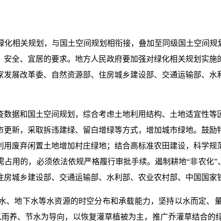
绿化相关规划，与国土空间规划相衔接，叠加至同级国土空间规划
、安全、宜居的要求。地方人民政府要加强对绿化相关规划实施
家发展改革委、自然资源部、住房城乡建设部、交通运输部、水
查数据和国土空间规划，综合考虑土地利用结构、土地适宜性等
市更新，采取拆违建绿、留白增绿等方式，增加城市绿地。鼓励
利用废弃闲置土地增加村庄绿地；结合高标准农田建设，科学规
占用的，必须依法依规严格履行审批手续。遏制耕地“非农化”
住房城乡建设部、交通运输部、水利部、农业农村部、中国国家
水、地下水等水资源的时空分布和承载能力，坚持以水而定、
，以雨养、节水为导向，以恢复灌草植被为主，推广乔灌草结合的