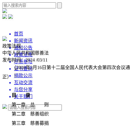
首页
新闻资讯
政策法规
通知公告
中华人民共和国慈善法
政策法规
发布时间：2024 /03/11
尽责参与
（2016年3月16日第十二届全国人民代表大会第四次会
证书查询
捐款公示
正）
互动交流
与您分享
目 录
关于我们
第一章 总 则
第二章 慈善组织
第三章 慈善募捐