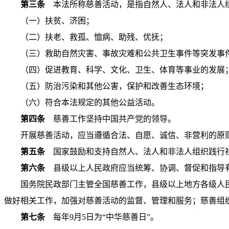
第三条
本法所称慈善活动，是指自然人、法人和非法人组
（一）扶贫、济困；
（二）扶老、救孤、恤病、助残、优抚；
（三）救助自然灾害、事故灾难和公共卫生事件等突发事
（四）促进教育、科学、文化、卫生、体育等事业的发展
（五）防治污染和其他公害，保护和改善生态环境；
（六）符合本法规定的其他公益活动。
第四条
慈善工作坚持中国共产党的领导。
开展慈善活动，应当遵循合法、自愿、诚信、非营利的原
第五条
国家鼓励和支持自然人、法人和非法人组织践行社
第六条
县级以上人民政府应当统筹、协调、督促和指导有
国务院民政部门主管全国慈善工作，县级以上地方各级人
做好相关工作，加强对慈善活动的监督、管理和服务；慈善组
第七条
每年9月5日为“中华慈善日”。