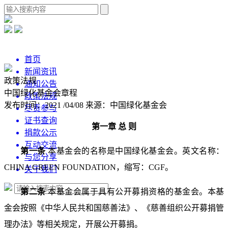
首页
新闻资讯
政策法规
通知公告
中国绿化基金会章程
政策法规
发布时间：2021 /04/08
来源：中国绿化基金会
尽责参与
证书查询
第一章 总 则
捐款公示
互动交流
第一条
本基金会的名称是中国绿化基金会。英文名称：
与您分享
CHINA GREEN FOUNDATION，缩写：CGF。
关于我们
第二条
本基金会属于具有公开募捐资格的基金会。本基
金会按照《中华人民共和国慈善法》、《慈善组织公开募捐管
理办法》等相关规定，开展公开募捐。