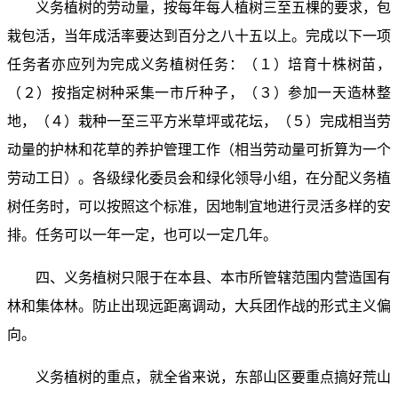
义务植树的劳动量，按每年每人植树三至五棵的要求，包
栽包活，当年成活率要达到百分之八十五以上。完成以下一项
任务者亦应列为完成义务植树任务：（１）培育十株树苗，
（２）按指定树种采集一市斤种子，（３）参加一天造林整
地，（４）栽种一至三平方米草坪或花坛，（５）完成相当劳
动量的护林和花草的养护管理工作（相当劳动量可折算为一个
劳动工日）。各级绿化委员会和绿化领导小组，在分配义务植
树任务时，可以按照这个标准，因地制宜地进行灵活多样的安
排。任务可以一年一定，也可以一定几年。
四、义务植树只限于在本县、本市所管辖范围内营造国有
林和集体林。防止出现远距离调动，大兵团作战的形式主义偏
向。
义务植树的重点，就全省来说，东部山区要重点搞好荒山