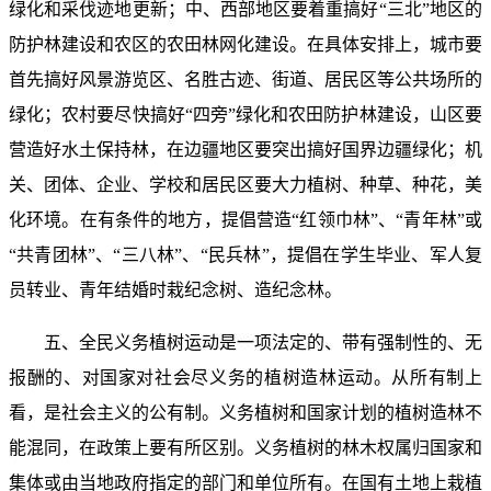
绿化和采伐迹地更新；中、西部地区要着重搞好“三北”地区的
防护林建设和农区的农田林网化建设。在具体安排上，城市要
首先搞好风景游览区、名胜古迹、街道、居民区等公共场所的
绿化；农村要尽快搞好“四旁”绿化和农田防护林建设，山区要
营造好水土保持林，在边疆地区要突出搞好国界边疆绿化；机
关、团体、企业、学校和居民区要大力植树、种草、种花，美
化环境。在有条件的地方，提倡营造“红领巾林”、“青年林”或
“共青团林”、“三八林”、“民兵林”，提倡在学生毕业、军人复
员转业、青年结婚时栽纪念树、造纪念林。
五、全民义务植树运动是一项法定的、带有强制性的、无
报酬的、对国家对社会尽义务的植树造林运动。从所有制上
看，是社会主义的公有制。义务植树和国家计划的植树造林不
能混同，在政策上要有所区别。义务植树的林木权属归国家和
集体或由当地政府指定的部门和单位所有。在国有土地上栽植