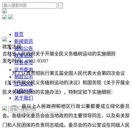
首页
新闻资讯
政策法规
通知公告
吉林省人民政府关于开展全民义务植树运动的实施细则
政策法规
发布时间：1982 /03/07
尽责参与
证书查询
为了认真贯彻执行第五届全国人民代表大会第四次会议
捐款公示
《关于开展全民义务植树运动的决议》和国务院《关于开展全
互动交流
与您分享
民义务植树运动的实施办法》，特制定如下实施细则：
关于我们
一、县以上人民政府和地区行政公署都要成立绿化委员
会。各级绿化委员会由当地政府的主要领导同志，以及有关部
门和人民团体的负责同志组成。委员会的办公室设在同级人民