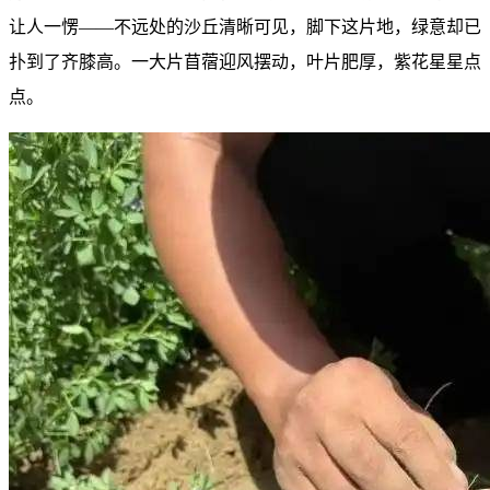
让人一愣——不远处的沙丘清晰可见，脚下这片地，绿意却已
扑到了齐膝高。一大片苜蓿迎风摆动，叶片肥厚，紫花星星点
点。