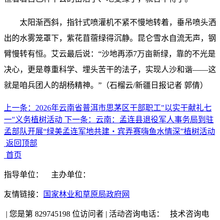
太阳渐西斜，指针式喷灌机不紧不慢地转着，垂吊喷头洒
出的水雾笼罩下，紫花苜蓿绿得沉静。昆仑雪水自流无声，钢
臂慢转有恒。艾云最后说：“沙地再添7万亩新绿，靠的不光是
决心，更是尊重科学、埋头苦干的法子，实现人沙和谐——这
就是咱兵团人的胡杨精神。”（石榴云/新疆日报记者 郭倩）
上一条：
2026年云南省普洱市思茅区干部职工"以实干献礼七
一"义务植树活动
下一条：
云南：孟连县退役军人事务局到驻
孟部队开展“绿美孟连军地共建・宾弄赛嗨鱼水情深”植树活动
返回顶部
首页
指导单位：
主办单位：
友情链接：
国家林业和草原局政府网
|
您是第 829745198 位访问者
|
活动咨询电话：
技术咨询电