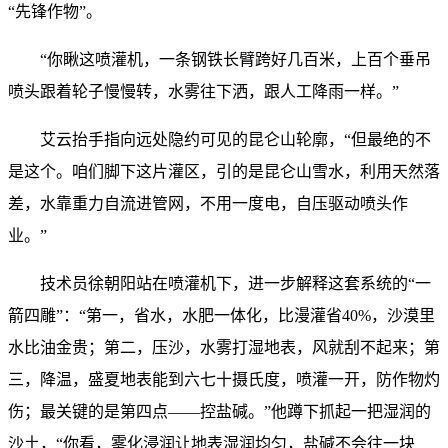
“先锋作物”。
“你瞅这喷灌机，一条钢铁长臂跨好几百米，上百个垂吊
喷头跟着轮子慢慢转，水雾往下洒，跟人工降雨一样。”
艾云抬手指向远处隐约可见的昆仑山轮廓，“但最绝的不
是这个。咱们脚下这片灌区，引的是昆仑山雪水，利用天然落
差，水靠重力自流进管网，不用一度电，自压驱动喷头作
业。”
技术员徐朝阳站在喷灌机下，进一步解释这套系统的“一
箭四雕”：“第一，省水，水肥一体化，比漫灌省40%，沙漠里
水比油金贵；第二，压沙，水雾打湿地表，风就刮不起来；第
三，降温，盛夏地表能到六七十摄氏度，喷灌一开，防作物灼
伤；最关键的是第四点——控盐碱。”他蹲下抓起一把湿润的
沙土，“你看，雾化浸润让地表湿润均匀，盐碱不会往一块