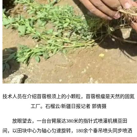
技术人员在介绍苜蓿根须上的小颗粒，苜蓿根瘤是天然的固氮
工厂。石榴云/新疆日报记者 郭倩摄
放眼望去，一台台臂展达380米的指针式喷灌机横亘田
间，以田块中心为轴心匀速旋转，180余个垂吊喷头同步喷洒