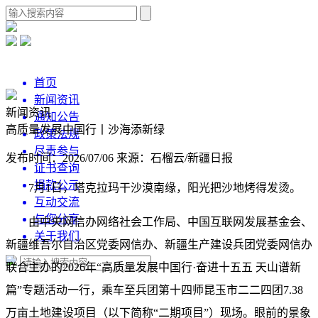
首页
新闻资讯
新闻资讯
通知公告
高质量发展中国行丨沙海添新绿
政策法规
尽责参与
发布时间：2026/07/06
来源：石榴云/新疆日报
证书查询
捐款公示
7月1日，塔克拉玛干沙漠南缘，阳光把沙地烤得发烫。
互动交流
与您分享
由中央网信办网络社会工作局、中国互联网发展基金会、
关于我们
新疆维吾尔自治区党委网信办、新疆生产建设兵团党委网信办
联合主办的2026年“高质量发展中国行·奋进十五五 天山谱新
篇”专题活动一行，乘车至兵团第十四师昆玉市二二四团7.38
万亩土地建设项目（以下简称“二期项目”）现场。眼前的景象