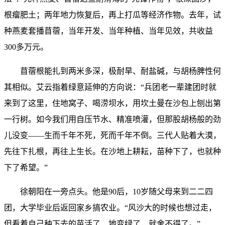
根瘤肥土；两年地力恢复后，再上打瓜等经济作物。去年，试
种燕麦套播苜蓿，当年开发、当年种植、当年见效，共收益
300多万元。
苜蓿根能扎到两米多深，极耐旱、耐盐碱，与胡杨脾性何
其相似。艾云指着绿意延伸的方向说：“兵团老一辈建团时就
来到了这里，住地窝子、喝涝坝水，用坎土曼在沙包上刨出第
一行树。如今我们用自压节水、精准喷灌，但那股胡杨般的劲
儿没变——生而千年不死，死而千年不倒。三代人贴着大漠，
先往下扎根，再往上生长。在沙地上耕耘，苗种下了，也就种
下了希望。”
徐朝阳在一旁点头。他是90后，10岁随父母来到二二四
团，大学毕业后返回家乡搞农业。“风沙大的时候也想过走，
但看着自己种下去的苗活了、地变绿了，就舍不得了。”