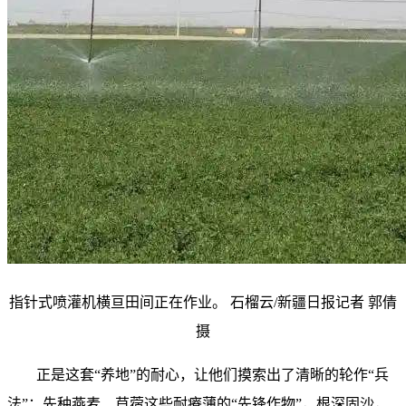
指针式喷灌机横亘田间正在作业。 石榴云/新疆日报记者 郭倩
摄
正是这套“养地”的耐心，让他们摸索出了清晰的轮作“兵
法”：先种燕麦、苜蓿这些耐瘠薄的“先锋作物”，根深固沙，