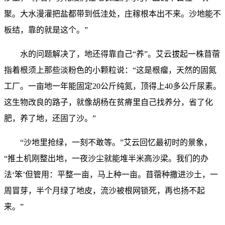
聚。大水漫灌把盐都带到低洼处，庄稼根本出不来。沙地能不
板结，靠的就是这个。”
水的问题解决了，地还得靠自己“养”。艾云拔起一株苜蓿
指着根须上那些淡粉色的小颗粒说：“这是根瘤，天然的固氮
工厂。一亩地一年能固定20公斤纯氮，顶得上40多公斤尿素。
这生物改良的路子，就像胡杨在贫瘠里自己找养分，省了化
肥，养了地，还固了沙。”
“沙地里抢绿，一刻不敢等。”艾云回忆最初时的景象，
“推土机刚整出地，一夜沙尘就能堆半米高沙梁。我们的办
法‘笨’但管用：平整一亩，马上种一亩。苜蓿种撒进沙土，一
周冒芽，半个月绿了地皮，流沙被根网锁死，再也扬不起
来。”