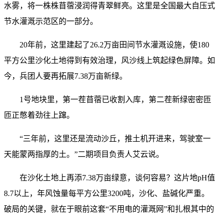
水雾，将一株株苜蓿浸润得青翠鲜亮。这里是全国最大自压式
节水灌溉示范区的一部分。
20年前，这里建起了26.2万亩田间节水灌溉设施，使180
平方公里沙化土地得到有效治理，风沙线上筑起绿色屏障。如
今，兵团人要再拓展7.38万亩新绿。
1号地块里，第一茬苜蓿已收割入库，第二茬新绿密密匝
匝正憋着劲往上蹿。
“三年前，这里还是流动沙丘，推土机开进来，驾驶室一
天能蒙两指厚的土。”二期项目负责人艾云说。
在沙化土地上再添7.38万亩绿意，谈何容易？这片地pH值
8.7以上，年风蚀量每平方公里3200吨，沙化、盐碱化严重。
破局的关键，就在于眼前这套“不用电的灌溉网”和扎根其中的