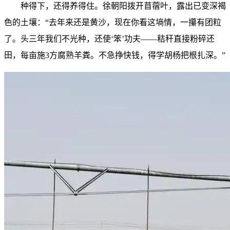
种得下，还得养得住。徐朝阳拨开苜蓿叶，露出已变深褐
色的土壤：“去年来还是黄沙，现在你看这墒情，一攥有团粒
了。头三年我们不光种，还使‘笨’功夫——秸秆直接粉碎还
田，每亩施3方腐熟羊粪。不急挣快钱，得学胡杨把根扎深。”