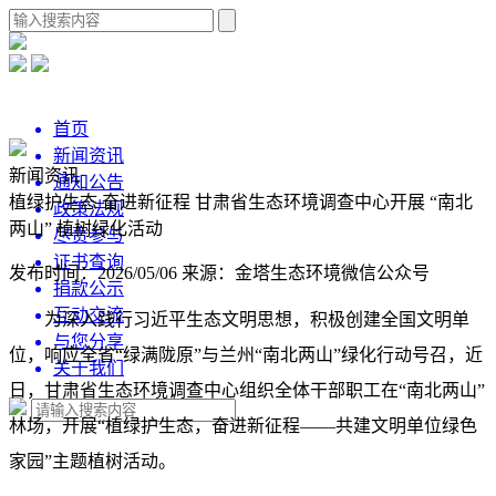
首页
新闻资讯
新闻资讯
通知公告
植绿护生态 奋进新征程 甘肃省生态环境调查中心开展 “南北
政策法规
两山” 植树绿化活动
尽责参与
证书查询
发布时间：2026/05/06
来源：金塔生态环境微信公众号
捐款公示
互动交流
为深入践行习近平生态文明思想，积极创建全国文明单
与您分享
位，响应全省“绿满陇原”与兰州“南北两山”绿化行动号召，近
关于我们
日，甘肃省生态环境调查中心组织全体干部职工在“南北两山”
林场，开展“植绿护生态，奋进新征程——共建文明单位绿色
家园”主题植树活动。