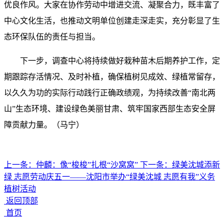
优良作风。大家在协作劳动中增进交流、凝聚合力，既丰富了
中心文化生活，也推动文明单位创建走深走实，充分彰显了生
态环保队伍的责任与担当。
下一步，调查中心将持续做好栽种苗木后期养护工作，定
期跟踪存活情况、及时补植，确保植树见成效、绿植常留存，
以久久为功的实际行动践行正确政绩观，为持续改善“南北两
山”生态环境、建设绿色美丽甘肃、筑牢国家西部生态安全屏
障贡献力量。（马宁）
上一条：
仲麟：像“梭梭”扎根“沙窝窝”
下一条：
绿美沈城添新
绿 志愿劳动庆五一——沈阳市举办“绿美沈城 志愿有我”义务
植树活动
返回顶部
首页