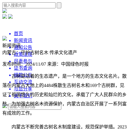
首页
新闻资讯
新闻资讯
通知公告
内蒙古：守护古树名木 传承文化遗产
政策法规
尽责参与
发布时间：2024/11/07
来源：中国绿色时报
证书查询
捐款公示
古树是活着的生态遗产，是一个地方的生态文化名片。散
互动交流
落在内蒙古大地上的4484株散生古树名木和169个古树群，见
与您分享
证了祖国悠久的历史和灿烂的文化，承载了广大人民群众的乡
关于我们
愁。为加强古树名木资源保护，内蒙古自治区开展了一系列富
有成效的工作。
内蒙古不断完善古树名木制度建设，规范保护举措。2023