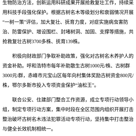
生物防治方法，创新运用科研成果开展抢救复壮工作，持续采
用科技手段强化保护。根据古树名木等级划分和衰弱情况开展
“一树一策”评估，加大复壮、抚育力度，对症实施病虫害防
治、防雷保护、增设围栏、封堵树洞、加固、支撑等措施，共
抢救复壮古树3700多株、抚育139株。
积极向财政部门争取补助政策，强化对古树名木养护人的
资金补助。呼和浩特市每年补助散生古树1000元/株、古树群
3000元/群，赤峰市元宝山区每年向村集体奖励古树资金800元/
株，鄂尔多斯市投入专项资金保护“油松王”。
联合公安、住建部门整合工作资源，成立专项行动领导小
组，制定专项行动方案，集中时段在全区范围内组织开展打击
整治破坏古树名木违法犯罪活动专项行动，坚持集中打击整治
与健全长效机制相统一。