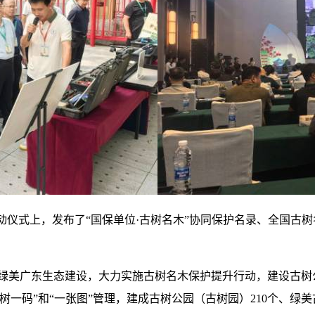
动仪式上，发布了“国保单位·古树名木”协同保护名录、全国古
进绿美广东生态建设，大力实施古树名木保护提升行动，建设古树
一码”和“一张图”管理，建成古树公园（古树园）210个、绿美