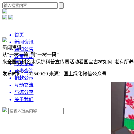
首页
新闻资讯
新闻资讯
通知公告
从“一树一策”到“一树一码”
政策法规
来全国古树名木保护科普宣传周活动看国宝古树如何“老有所养
尽责参与
证书查询
发布时间：2025/09/29
来源：国土绿化微信公众号
捐款公示
互动交流
与您分享
关于我们