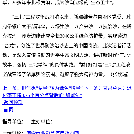
华，20多年来扎根荒漠，成为沙漠边缘的“生态卫士”。
“三北”工程攻坚战打响以来，新疆维吾尔自治区党委、政
府带领广大干部群众，以绿锁沙、以产兴沙、以技治沙，在塔
克拉玛干沙漠边缘建成全长3046公里绿色防护带，实现锁边
“合龙”，创造了世界防沙治沙史上的中国奇迹。此次记者行活
动，是深入宣传贯彻习近平生态文明思想、讲好新时代“三北”
故事、弘扬“三北精神”的具体实践，为打好打赢“三北”工程攻
坚战营造了浓厚舆论氛围、凝聚了强大精神力量。（张欣瑞）
上一条：
把气象“变量”转为绿色“增量”
下一条：
甘肃草原：退
化率下降3.75个百分点背后的“加减法”
返回顶部
首页
指导单位：
主办单位：
友情链接：
国家林业和草原局政府网