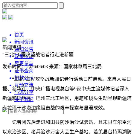
首页
新闻资讯
新闻资讯
通知公告
“三北”工程攻坚战记者行走进新疆
政策法规
尽责参与
发布时间：2026/06/03
来源：国家林草局三北局
证书查询
捐款公示
“三北”工程攻坚战新疆记者行活动日前启动。来自人民日
互动交流
报、新华社、中央广播电视总台等9家中央主流媒体记者深入
与您分享
新疆和田地区、巴州三北工程区，用笔和镜头生动呈现新疆塔
关于我们
克拉玛干沙漠边缘阻击战的艰辛探索与显著成效。
记者团先后走进和田县防沙治沙试验站、且末县车尔臣河
以东治沙区、老兵治沙万亩大芸生产基地、若羌县台特玛湖防