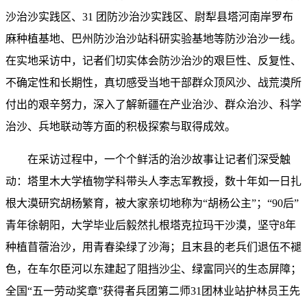
沙治沙实践区、31 团防沙治沙实践区、尉犁县塔河南岸罗布
麻种植基地、巴州防沙治沙站科研实验基地等防沙治沙一线。
在实地采访中，记者们切实体会防沙治沙的艰巨性、反复性、
不确定性和长期性，真切感受当地干部群众顶风沙、战荒漠所
付出的艰辛努力，深入了解新疆在产业治沙、群众治沙、科学
治沙、兵地联动等方面的积极探索与取得成效。
在采访过程中，一个个鲜活的治沙故事让记者们深受触
动：塔里木大学植物学科带头人李志军教授，数十年如一日扎
根大漠研究胡杨繁育，被大家亲切地称为“胡杨公主”；“90后”
青年徐朝阳，大学毕业后毅然扎根塔克拉玛干沙漠，坚守8年
种植苜蓿治沙，用青春染绿了沙海；且末县的老兵们退伍不褪
色，在车尔臣河以东建起了阻挡沙尘、绿富同兴的生态屏障；
全国“五一劳动奖章”获得者兵团第二师31团林业站护林员王先