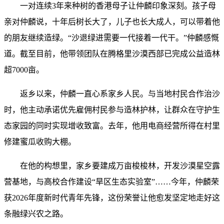
一对连续3年来种树的香港母子让仲麟印象深刻。孩子母
亲对仲麟说，十年后树长大了，儿子也长大成人，可以带着他
的朋友继续造绿。“沙退绿进需要一代接着一代干。”仲麟感慨
道。截至目前，他带领团队在腾格里沙漠西部已完成公益造林
超7000亩。
返乡以来，仲麟一直心系家乡人民。与当地村民合作治沙
时，他主动承诺优先雇佣村民参与造林护林，让群众在守护生
态家园的同时实现增收致富。去年，他用电商经营所得在村里
修建蜜瓜收购大棚。
在他的构想里，家乡要建成万亩梭梭林，开发沙漠星空露
营基地，与高校合作建设“旱区生态实验室”……今年，仲麟荣
获2026年度新时代青年先锋，这份荣誉让他愈发坚定地走好这
条融绿兴农之路。