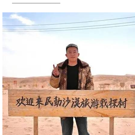
——————————