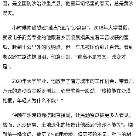
围，是全国防沙治沙重点县。他童年记忆里的春天，总是黄沙
漫天。
小时候仲麟想过“逃离”这片“沙窝窝”。2018年大学暑假，
就读电子商务专业的他跟着乡亲凌晨摸黑拉着辛苦收获的蜜
瓜，赶到十公里外的收购点，但一车瓜被压价到几百元。看到
老农蹲在路边抹眼泪，他意识到，“逃离不是答案，改变才
是”。
2020年大学毕业，他放弃了南方城市的工作机会，带着几
万元的启动资金返乡创业，心里憋着一股劲：“梭梭能在沙漠
扎根，年轻人为什么不能？”
仲麟在沙漠边缘搭起直播间，让民勤蜜瓜被更多人看见。
然而，风沙肆虐、土地退化的场景让他感到“治沙不能等”。赚
到第一桶金后，他买了500棵梭梭，但因经验不足，种下的树