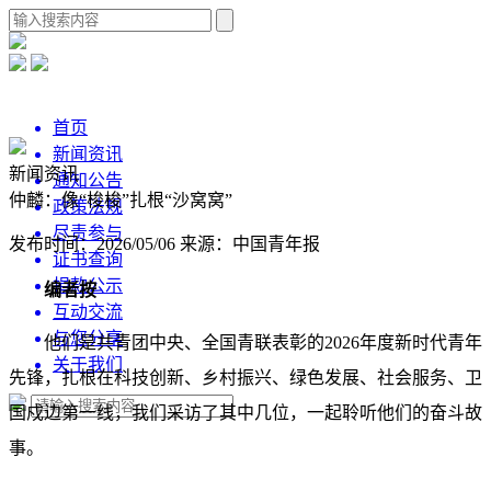
首页
新闻资讯
新闻资讯
通知公告
仲麟：像“梭梭”扎根“沙窝窝”
政策法规
尽责参与
发布时间：2026/05/06
来源：中国青年报
证书查询
捐款公示
编者按
互动交流
与您分享
他们是共青团中央、全国青联表彰的2026年度新时代青年
关于我们
先锋，扎根在科技创新、乡村振兴、绿色发展、社会服务、卫
国戍边第一线，我们采访了其中几位，一起聆听他们的奋斗故
事。