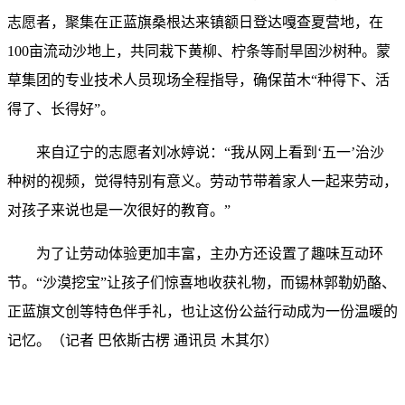
志愿者，聚集在正蓝旗桑根达来镇额日登达嘎查夏营地，在
100亩流动沙地上，共同栽下黄柳、柠条等耐旱固沙树种。蒙
草集团的专业技术人员现场全程指导，确保苗木“种得下、活
得了、长得好”。
来自辽宁的志愿者刘冰婷说：“我从网上看到‘五一’治沙
种树的视频，觉得特别有意义。劳动节带着家人一起来劳动，
对孩子来说也是一次很好的教育。”
为了让劳动体验更加丰富，主办方还设置了趣味互动环
节。“沙漠挖宝”让孩子们惊喜地收获礼物，而锡林郭勒奶酪、
正蓝旗文创等特色伴手礼，也让这份公益行动成为一份温暖的
记忆。（记者 巴依斯古楞 通讯员 木其尔）