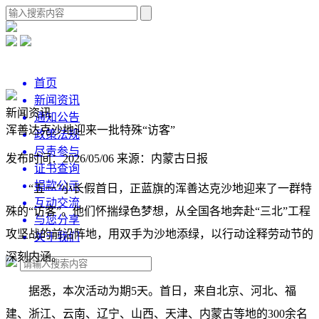
首页
新闻资讯
新闻资讯
通知公告
浑善达克沙地迎来一批特殊“访客”
政策法规
尽责参与
发布时间：2026/05/06
来源：内蒙古日报
证书查询
捐款公示
“五一”小长假首日，正蓝旗的浑善达克沙地迎来了一群特
互动交流
殊的“访客”。他们怀揣绿色梦想，从全国各地奔赴“三北”工程
与您分享
攻坚战的前沿阵地，用双手为沙地添绿，以行动诠释劳动节的
关于我们
深刻内涵。
据悉，本次活动为期5天。首日，来自北京、河北、福
建、浙江、云南、辽宁、山西、天津、内蒙古等地的300余名