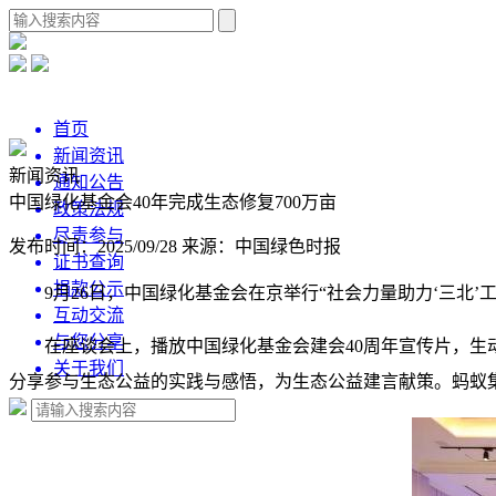
首页
新闻资讯
新闻资讯
通知公告
中国绿化基金会40年完成生态修复700万亩
政策法规
尽责参与
发布时间：2025/09/28
来源：中国绿色时报
证书查询
捐款公示
9月26日，中国绿化基金会在京举行“社会力量助力‘三北
互动交流
与您分享
在座谈会上，播放中国绿化基金会建会40周年宣传片，
关于我们
分享参与生态公益的实践与感悟，为生态公益建言献策。蚂蚁