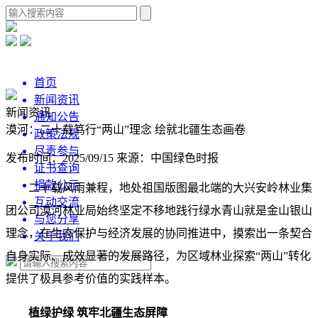
首页
新闻资讯
新闻资讯
通知公告
漠河：二十载笃行“两山”理念 绘就北疆生态画卷
政策法规
尽责参与
发布时间：2025/09/15
来源：中国绿色时报
证书查询
捐款公示
二十载风雨兼程，地处祖国版图最北端的大兴安岭林业集
互动交流
团公司漠河林业局始终坚定不移地践行绿水青山就是金山银山
与您分享
理念，在生态保护与经济发展的协同推进中，摸索出一条契合
关于我们
自身实际、成效显著的发展路径，为区域林业探索“两山”转化
提供了极具参考价值的实践样本。
植绿护绿 筑牢北疆生态屏障