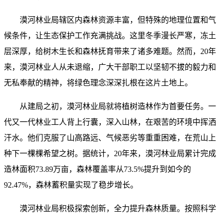
漠河林业局辖区内森林资源丰富，但特殊的地理位置和气
候条件，让生态保护工作充满挑战。这里冬季漫长严寒，冻土
层深厚，给树木生长和森林抚育带来了诸多难题。然而，20年
来，漠河林业人从未退缩，广大干部职工以坚韧不拔的毅力和
无私奉献的精神，将绿色理念深深扎根在这片土地上。
从建局之初，漠河林业局就将植树造林作为首要任务。一
代又一代林业工人背上行囊，深入山林，在艰苦的环境中挥洒
汗水。他们克服了山高路远、气候恶劣等重重困难，在荒山上
种下一棵棵希望之树。据统计，20年来，漠河林业局累计完成
造林面积73.89万亩，森林覆盖率从73.5%提升到如今的
92.47%，森林蓄积量实现了稳步增长。
漠河林业局积极探索创新，全力提升森林质量。按照科学