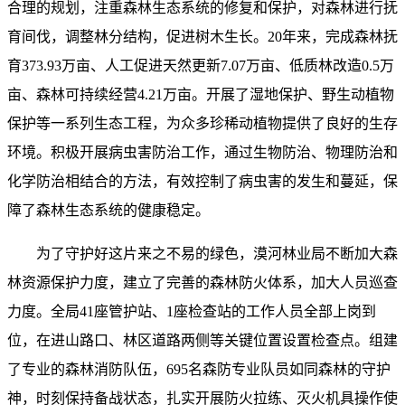
合理的规划，注重森林生态系统的修复和保护，对森林进行抚
育间伐，调整林分结构，促进树木生长。20年来，完成森林抚
育373.93万亩、人工促进天然更新7.07万亩、低质林改造0.5万
亩、森林可持续经营4.21万亩。开展了湿地保护、野生动植物
保护等一系列生态工程，为众多珍稀动植物提供了良好的生存
环境。积极开展病虫害防治工作，通过生物防治、物理防治和
化学防治相结合的方法，有效控制了病虫害的发生和蔓延，保
障了森林生态系统的健康稳定。
为了守护好这片来之不易的绿色，漠河林业局不断加大森
林资源保护力度，建立了完善的森林防火体系，加大人员巡查
力度。全局41座管护站、1座检查站的工作人员全部上岗到
位，在进山路口、林区道路两侧等关键位置设置检查点。组建
了专业的森林消防队伍，695名森防专业队员如同森林的守护
神，时刻保持备战状态，扎实开展防火拉练、灭火机具操作使