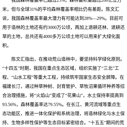
我国森林覆盖率已超过25%，森林蓄积量超过200亿立方
米，但与全球31%的平均森林覆盖率相比仍有差距。陈文汇
说，我国森林覆盖率最大潜力有可能达到28%—29%。目前可
用于造林的土地还有约3000万公顷，再加上退耕还林、退耕还
草的土地，总共还有4000多万公顷土地可以用来扩大绿化面
积。
陈文汇指出，在推动荒山造林中，要坚持科学绿化原则。
“十四五”时期，我国在重点生态区域，组织实施了“三北”工
程、“山水工程”等重大工程，持续筑牢国家生态安全屏障。在
福建长汀，通过种草种树、封育管护、草牧沼果循环种养等综
合治理措施，将“火焰山”变成了“花果山”，水土保持率提高到
93.56%，森林覆盖率达79.55%。在长江、黄河流域等重点生
态功能区，推进一体化保护和系统治理，将造林绿化与水土保
持、生物多样性保护等生态目标紧密结合。“十五五”期间的荒