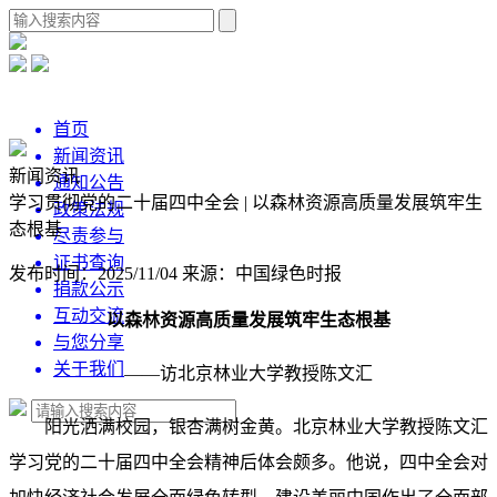
首页
新闻资讯
新闻资讯
通知公告
学习贯彻党的二十届四中全会 | 以森林资源高质量发展筑牢生
政策法规
态根基
尽责参与
证书查询
发布时间：2025/11/04
来源：中国绿色时报
捐款公示
互动交流
以森林资源高质量发展筑牢生态根基
与您分享
关于我们
——访北京林业大学教授陈文汇
阳光洒满校园，银杏满树金黄。北京林业大学教授陈文汇
学习党的二十届四中全会精神后体会颇多。他说，四中全会对