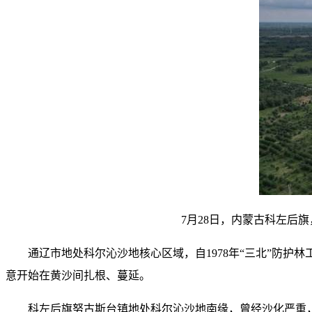
7月28日，内蒙古科左后旗
通辽市地处科尔沁沙地核心区域，自1978年“三北”防护
意开始在黄沙间扎根、蔓延。
科左后旗努古斯台镇地处科尔沁沙地南缘，曾经沙化严重