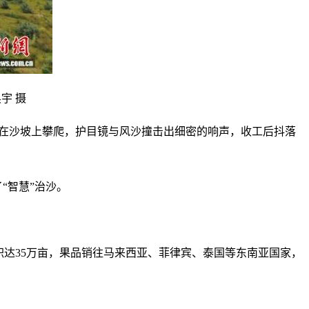
宇 摄
树苗在沙坡上攀爬，护目镜与风沙撞击出细密的响声，收工后抖落
“智慧”治沙。
积达35万亩，果品销往马来西亚、菲律宾、泰国等东南亚国家，