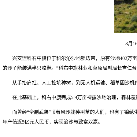
8月
兴安盟科右中旗位于科尔沁沙地锁边带，原有沙地402万亩
的沙子能装满半只胶鞋。”科右中旗林业和草原局副局长吉仁台
从手抬肩扛、人工挖坑种树，到无人机运输、稻草固沙机作
在此基础上，科右中旗完成5.9万亩裸露沙地治理，森林覆盖率
而曾经“全副武装”顶着风沙栽种树苗的人们，也有了锦绣
年产值近5亿元人民币，实现治沙与致富双赢。