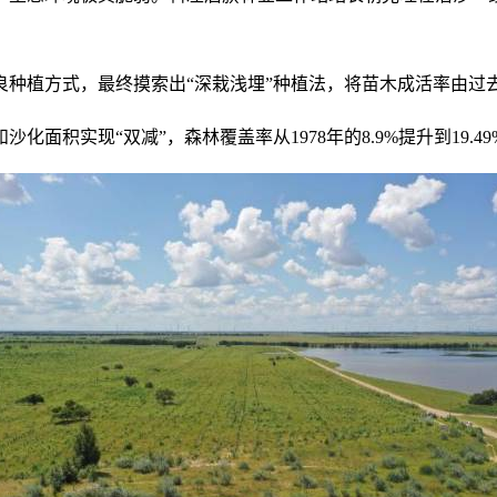
植方式，最终摸索出“深栽浅埋”种植法，将苗木成活率由过去的
面积实现“双减”，森林覆盖率从1978年的8.9%提升到19.49