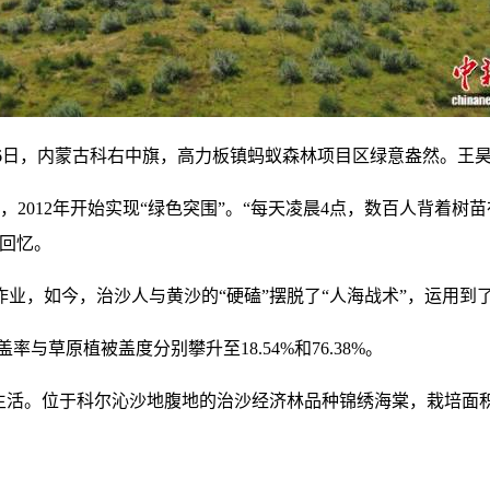
16日，内蒙古科右中旗，高力板镇蚂蚁森林项目区绿意盎然。王昊
，2012年开始实现“绿色突围”。“每天凌晨4点，数百人背着
回忆。
业，如今，治沙人与黄沙的“硬磕”摆脱了“人海战术”，运用到了
与草原植被盖度分别攀升至18.54%和76.38%。
生活。位于科尔沁沙地腹地的治沙经济林品种锦绣海棠，栽培面