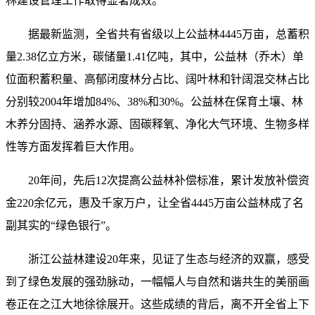
林建设管理工作取得显著成效。
据最新监测，全省共有省级以上公益林4445万亩，总蓄积
量2.38亿立方米，碳储量1.41亿吨，其中，公益林（乔木）单
位面积蓄积量、高郁闭度林分占比、阔叶林和针阔混交林占比
分别较2004年增加84%、38%和30%。公益林在保育土壤、林
木养分固持、涵养水源、固碳释氧、净化大气环境、生物多样
性等方面发挥着巨大作用。
20年间，先后12次提高公益林补偿标准，累计发放补偿资
金220余亿元，惠及千家万户，让全省4445万亩公益林成了名
副其实的“绿色银行”。
浙江公益林建设20年来，见证了生态与经济的双赢，感受
到了绿色发展的强劲脉动，一幅幅人与自然和谐共生的美丽画
卷正在之江大地徐徐展开。这些成绩的背后，离不开全省上下