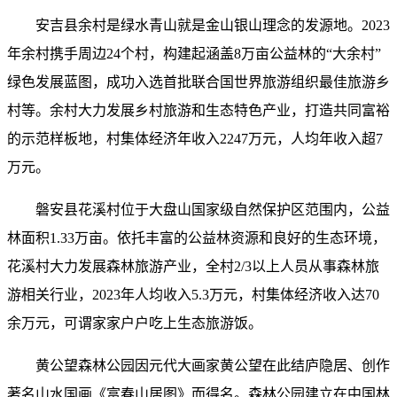
安吉县余村是绿水青山就是金山银山理念的发源地。2023
年余村携手周边24个村，构建起涵盖8万亩公益林的“大余村”
绿色发展蓝图，成功入选首批联合国世界旅游组织最佳旅游乡
村等。余村大力发展乡村旅游和生态特色产业，打造共同富裕
的示范样板地，村集体经济年收入2247万元，人均年收入超7
万元。
磐安县花溪村位于大盘山国家级自然保护区范围内，公益
林面积1.33万亩。依托丰富的公益林资源和良好的生态环境，
花溪村大力发展森林旅游产业，全村2/3以上人员从事森林旅
游相关行业，2023年人均收入5.3万元，村集体经济收入达70
余万元，可谓家家户户吃上生态旅游饭。
黄公望森林公园因元代大画家黄公望在此结庐隐居、创作
著名山水国画《富春山居图》而得名。森林公园建立在中国林