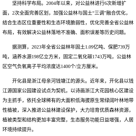
坚持科学布局。2004年以来，对公益林进行6次新增扩
面，2次全面完善区划，加强公益林与国土“三调”融合优化，
结合生态区位重要性和生态环境脆弱性，优化完善全省公益林
布局，有效解决公益林落地不准确、面积误差等历史问题。
据测算，2023年全省公益林年固土1.09亿吨、保肥739万
吨，涵养水源198亿立方米，固定二氧化碳1743万吨，公益林
区空气负氧离子平均浓度达1400个/立方厘米。
开化县是浙江母亲河钱塘江的源头。近年来，开化县以钱
江源国家公园建设试点为契机，以诗画浙江大花园核心区建设
为主抓手，依托全球稀有的大面积低海拔原生常绿阔叶林地带
性植被，深入推进公益林建设保护，大力培育优质森林资源，
植被类型和结构更加丰富完整，生态服务功能日益增强，人居
环境持续提升。