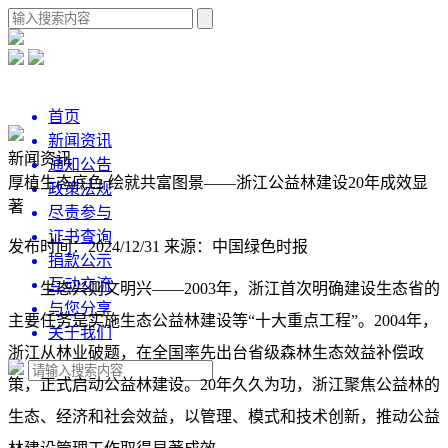
首页
新闻资讯
新闻资讯
通知公告
厚植生态底色 绘就共富图景——浙江公益林建设20年成效显
政策法规
著
尽责参与
证书查询
发布时间：2024/12/31
来源：中国绿色时报
捐款公示
互动交流
生态兴则文明兴——2003年，浙江首次明确建设生态省的
与您分享
主要任务是实施生态公益林建设等“十大重点工程”。2004年，
关于我们
浙江从林业破题，在全国率先出台省级森林生态效益补偿政
策，正式启动公益林建设。20年久久为功，浙江聚焦公益林的
生态、经济和社会效益，以管理、模式和技术创新，推动公益