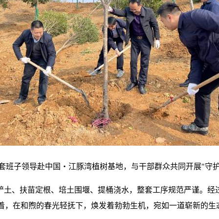
套班子领导赴中国・江豚湾植树基地，与干部群众共同开展"守护
土、扶苗定根、培土围堰、提桶浇水，整套工序规范严谨。经过
列着，在和煦的春光轻抚下，焕发着勃勃生机，宛如一道崭新的