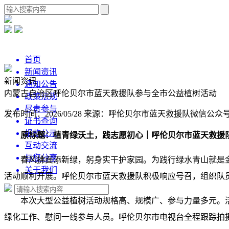
首页
新闻资讯
新闻资讯
通知公告
内蒙古自治区呼伦贝尔市蓝天救援队参与全市公益植树活动
政策法规
尽责参与
发布时间：2026/05/28
来源：呼伦贝尔市蓝天救援队微信公众
证书查询
捐款公示
原标题：植青绿沃土，践志愿初心｜呼伦贝尔市蓝天救援
互动交流
与您分享
春风拂面添新绿，躬身实干护家园。为践行绿水青山就是
关于我们
活动顺利开展。呼伦贝尔市蓝天救援队积极响应号召，组织队
本次大型公益植树活动规格高、规模广、参与力量多元。
绿化工作、慰问一线参与人员。呼伦贝尔市电视台全程跟踪拍