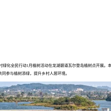
年县镇村绿化全民行动1月植树活动在龙湖碧道瓦尔登岛植树点开展
共同参与植树添绿，提升乡村人居环境。