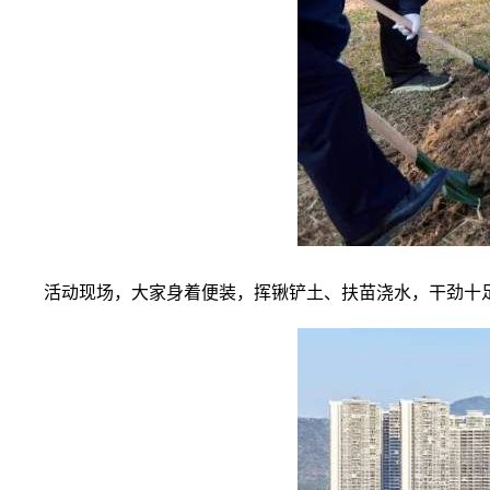
活动现场，大家身着便装，挥锹铲土、扶苗浇水，干劲十足