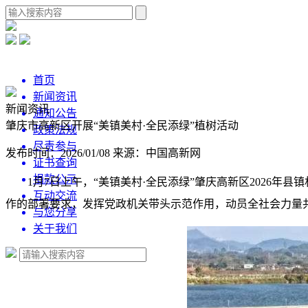
首页
新闻资讯
新闻资讯
通知公告
肇庆市高新区开展“美镇美村·全民添绿”植树活动
政策法规
尽责参与
发布时间：2026/01/08
来源：中国高新网
证书查询
捐款公示
1月7日上午，“美镇美村·全民添绿”肇庆高新区2026
互动交流
作的部署要求，发挥党政机关带头示范作用，动员全社会力量
与您分享
关于我们