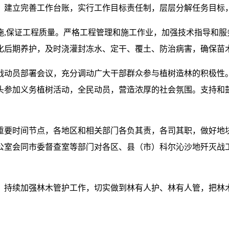
，建立完善工作台账，实行工作目标责任制，层层分解任务目标
施,保证工程质量。严格工程管理和施工作业，加强技术指导和
化后期养护，及时浇灌封冻水、定干、覆土、防治病害，确保苗
战动员部署会议，充分调动广大干部群众参与植树造林的积极性
头参加义务植树活动，全民动员，营造浓厚的社会氛围。支持和
重要时间节点，各地区和相关部门各负其责，各司其职，做好地
公室会同市委督查室等部门对各区、县（市）科尔沁沙地歼灭战
，持续加强林木管护工作，切实做到林有人护、林有人管，把林