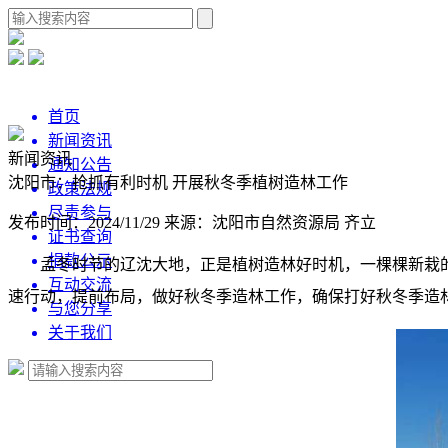
首页
新闻资讯
新闻资讯
通知公告
沈阳市：抢抓有利时机 开展秋冬季植树造林工作
政策法规
尽责参与
发布时间：2024/11/29
来源：沈阳市自然资源局 齐立
证书查询
捐款公示
孟冬时节的辽沈大地，正是植树造林好时机，一棵棵新栽
互动交流
速行动，提前布局，做好秋冬季造林工作，确保打好秋冬季造
与您分享
关于我们