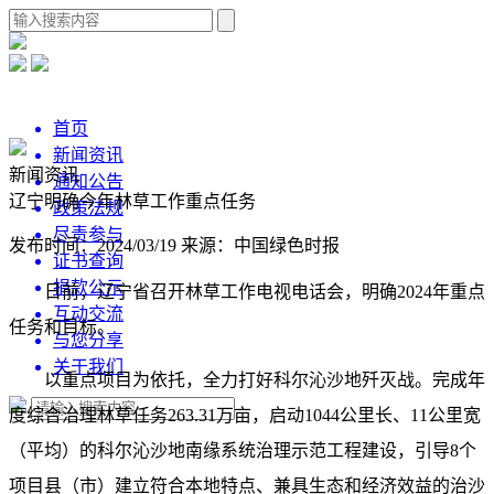
首页
新闻资讯
新闻资讯
通知公告
辽宁明确今年林草工作重点任务
政策法规
尽责参与
发布时间：2024/03/19
来源：中国绿色时报
证书查询
捐款公示
日前，辽宁省召开林草工作电视电话会，明确2024年重点
互动交流
任务和目标。
与您分享
关于我们
以重点项目为依托，全力打好科尔沁沙地歼灭战。完成年
度综合治理林草任务263.31万亩，启动1044公里长、11公里宽
（平均）的科尔沁沙地南缘系统治理示范工程建设，引导8个
项目县（市）建立符合本地特点、兼具生态和经济效益的治沙