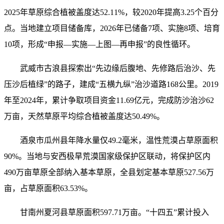
2025年草原综合植被盖度达52.11%，较2020年提高3.25个百分
点。当地建立项目储备库，2026年已储备7项、实施8项、培育
10项，形成“申报—实施—上图—再申报”的良性循环。
武威市古浪县探索出“先边缘后腹地、先修路后治沙、先
压沙后植绿”的路子，建成“五横九纵”治沙道路168公里。2019
年至2024年，累计争取项目资金11.69亿元，完成防沙治沙62
万亩，天然草原平均综合植被盖度达50.49%。
酒泉市瓜州县年降水量仅49.2毫米，温性荒漠占草原面积
90%。当地与安西极旱荒漠国家级保护区联动，将保护区内
490万亩草原全部纳入基本草原，全县划定基本草原527.56万
亩，占草原面积63.53%。
甘南州夏河县草原面积597.71万亩。“十四五”累计投入