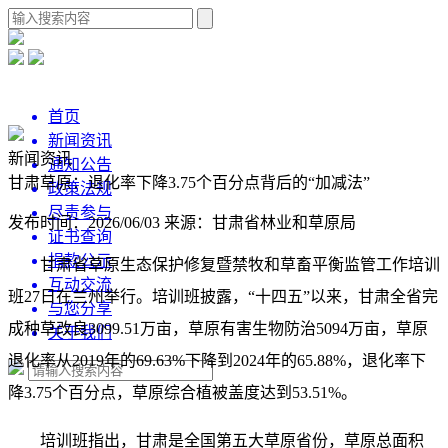
首页
新闻资讯
新闻资讯
通知公告
甘肃草原：退化率下降3.75个百分点背后的“加减法”
政策法规
尽责参与
发布时间：2026/06/03
来源：甘肃省林业和草原局
证书查询
捐款公示
甘肃省草原生态保护修复暨禁牧和草畜平衡监管工作培训
互动交流
班27日在兰州举行。培训班披露，“十四五”以来，甘肃全省完
与您分享
成种草改良3099.51万亩，草原有害生物防治5094万亩，草原
关于我们
退化率从2019年的69.63%下降到2024年的65.88%，退化率下
降3.75个百分点，草原综合植被盖度达到53.51%。
培训班指出，甘肃是全国第五大草原省份，草原总面积