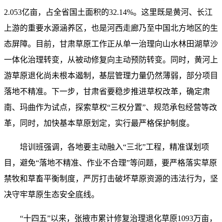
2.053亿亩，占全省国土面积的32.14%。这里既是黄河、长江
上游的重要水源涵养区，也是河西走廊乃至中国北方地区的生
态屏障。目前，甘肃草原工作正从单一治理向山水林田湖草沙
一体化治理转变，从被动修复向主动预防转变。同时，黄河上
游草原退化尚未根本遏制，基层管理力量仍然薄弱，部分项目
落地不精准。下一步，甘肃省要稳步推进草权改革，确定肃
南、玛曲作为试点，探索草权“三权分置”、规范承包经营等改
革，同时，加快基本草原划定，实行最严格保护制度。
培训班强调，各地要主动融入“三北”工程，精准谋划项
目，避免“落地不精准、作业不合理”等问题，要严格落实草原
禁牧和草畜平衡制度，严厉打击破坏草原资源的违法行为，坚
决守牢草原生态安全底线。
“十四五”以来，张掖市累计修复治理退化草原1093万亩，