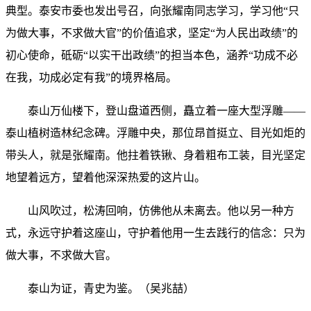
典型。泰安市委也发出号召，向张耀南同志学习，学习他“只
为做大事，不求做大官”的价值追求，坚定“为人民出政绩”的
初心使命，砥砺“以实干出政绩”的担当本色，涵养“功成不必
在我，功成必定有我”的境界格局。
泰山万仙楼下，登山盘道西侧，矗立着一座大型浮雕——
泰山植树造林纪念碑。浮雕中央，那位昂首挺立、目光如炬的
带头人，就是张耀南。他拄着铁锹、身着粗布工装，目光坚定
地望着远方，望着他深深热爱的这片山。
山风吹过，松涛回响，仿佛他从未离去。他以另一种方
式，永远守护着这座山，守护着他用一生去践行的信念：只为
做大事，不求做大官。
泰山为证，青史为鉴。（吴兆喆）