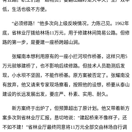
低，生活也极不方便。
“必须修路！”他多次向上级反映情况，力陈己见。1962年
底，省林业厅拨给林场11万元，用于修建林间简易公路。但修
路的第一步，是要建一座桥跨越山涧。
张耀南本想利用原有的一座小拦河坝作桥基，这样只用5
万元就够建桥了，也不影响后续修路。但技术人员勘测后发
现，小水坝不坚固，不能作桥基。原方案被否定了。张耀南没
有放弃，他又请来专家现场察看，按照他的设想，桥要从泰山
建设的长远发展出发，要庄严、朴素、实用、耐久。
新方案终于出炉了，但预算超出了原计划。他又带着新方
案多次到省林业厅汇报，恳切地说：“建起桥来不像样子，还
不如不建！”省林业厅最终同意将11万元全部交由林场自行调