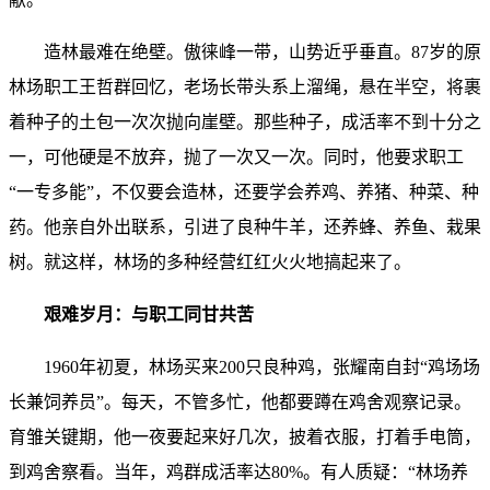
造林最难在绝壁。傲徕峰一带，山势近乎垂直。87岁的原
林场职工王哲群回忆，老场长带头系上溜绳，悬在半空，将裹
着种子的土包一次次抛向崖壁。那些种子，成活率不到十分之
一，可他硬是不放弃，抛了一次又一次。同时，他要求职工
“一专多能”，不仅要会造林，还要学会养鸡、养猪、种菜、种
药。他亲自外出联系，引进了良种牛羊，还养蜂、养鱼、栽果
树。就这样，林场的多种经营红红火火地搞起来了。
艰难岁月：与职工同甘共苦
1960年初夏，林场买来200只良种鸡，张耀南自封“鸡场场
长兼饲养员”。每天，不管多忙，他都要蹲在鸡舍观察记录。
育雏关键期，他一夜要起来好几次，披着衣服，打着手电筒，
到鸡舍察看。当年，鸡群成活率达80%。有人质疑：“林场养