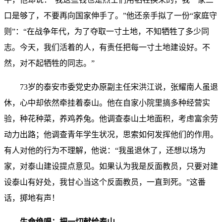
口是够了，不要再向国家伸手了。”他还亲手拟了一份“家庭守
则”：“在战争年代，为了夺取一寸土地，不知牺牲了多少同
志。今天，我们活着的人，有责任把每一寸土地建设好。不
然，对不起牺牲的同志。”
73岁的泰安市委党史办原副主任宋洪江说，张耀南人虽退
休，心中却依然牵挂着泰山。他在自家小院里搞多种经营实
验，种花种菜，养鸡养兔。他调查泰山土地面积，考虑富余劳
动力出路；他调查青年学生状况，思索如何发挥他们的作用。
有人对他的行为不理解，他说：“我虽退休了，还想以场为
家，对泰山建设提点意见。如果认为我是反面教员，只要对建
设泰山有好处，我甘心当这个反面教员，一直到死。”这番
话，掷地有声！
生命绝唱：把一切献给泰山