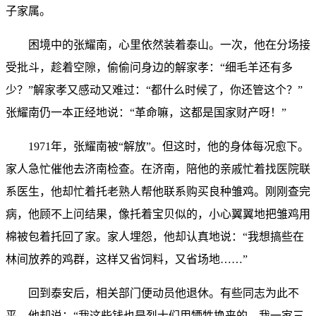
子家属。
困境中的张耀南，心里依然装着泰山。一次，他在分场接
受批斗，趁着空隙，偷偷问身边的解家孝：“细毛羊还有多
少？”解家孝又感动又难过：“都什么时候了，你还管这个？”
张耀南仍一本正经地说：“革命嘛，这都是国家财产呀！”
1971年，张耀南被“解放”。但这时，他的身体每况愈下。
家人急忙催他去济南检查。在济南，陪他的亲戚忙着找医院联
系医生，他却忙着托老熟人帮他联系购买良种雏鸡。刚刚查完
病，他顾不上问结果，像托着宝贝似的，小心翼翼地把雏鸡用
棉被包着托回了家。家人埋怨，他却认真地说：“我想搞些在
林间放养的鸡群，这样又省饲料，又省场地……”
回到泰安后，相关部门便动员他退休。有些同志为此不
平，他却说：“我这些钱也是烈士们用牺牲换来的，我一家三