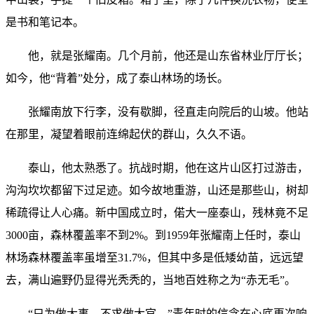
是书和笔记本。
他，就是张耀南。几个月前，他还是山东省林业厅厅长；
如今，他“背着”处分，成了泰山林场的场长。
张耀南放下行李，没有歇脚，径直走向院后的山坡。他站
在那里，凝望着眼前连绵起伏的群山，久久不语。
泰山，他太熟悉了。抗战时期，他在这片山区打过游击，
沟沟坎坎都留下过足迹。如今故地重游，山还是那些山，树却
稀疏得让人心痛。新中国成立时，偌大一座泰山，残林竟不足
3000亩，森林覆盖率不到2%。到1959年张耀南上任时，泰山
林场森林覆盖率虽增至31.7%，但其中多是低矮幼苗，远远望
去，满山遍野仍显得光秃秃的，当地百姓称之为“赤无毛”。
“只为做大事，不求做大官。”青年时的信念在心底再次响