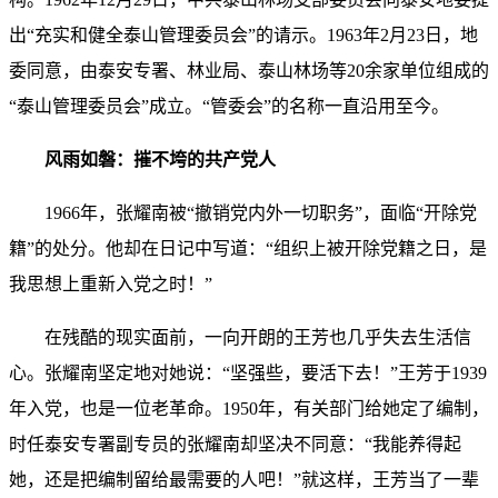
出“充实和健全泰山管理委员会”的请示。1963年2月23日，地
委同意，由泰安专署、林业局、泰山林场等20余家单位组成的
“泰山管理委员会”成立。“管委会”的名称一直沿用至今。
风雨如磐：摧不垮的共产党人
1966年，张耀南被“撤销党内外一切职务”，面临“开除党
籍”的处分。他却在日记中写道：“组织上被开除党籍之日，是
我思想上重新入党之时！”
在残酷的现实面前，一向开朗的王芳也几乎失去生活信
心。张耀南坚定地对她说：“坚强些，要活下去！”王芳于1939
年入党，也是一位老革命。1950年，有关部门给她定了编制，
时任泰安专署副专员的张耀南却坚决不同意：“我能养得起
她，还是把编制留给最需要的人吧！”就这样，王芳当了一辈