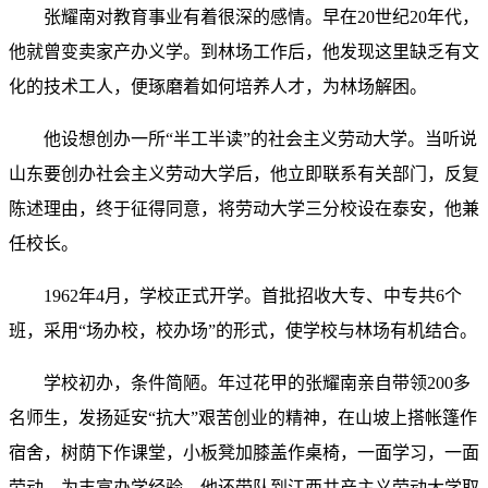
张耀南对教育事业有着很深的感情。早在20世纪20年代，
他就曾变卖家产办义学。到林场工作后，他发现这里缺乏有文
化的技术工人，便琢磨着如何培养人才，为林场解困。
他设想创办一所“半工半读”的社会主义劳动大学。当听说
山东要创办社会主义劳动大学后，他立即联系有关部门，反复
陈述理由，终于征得同意，将劳动大学三分校设在泰安，他兼
任校长。
1962年4月，学校正式开学。首批招收大专、中专共6个
班，采用“场办校，校办场”的形式，使学校与林场有机结合。
学校初办，条件简陋。年过花甲的张耀南亲自带领200多
名师生，发扬延安“抗大”艰苦创业的精神，在山坡上搭帐篷作
宿舍，树荫下作课堂，小板凳加膝盖作桌椅，一面学习，一面
劳动。为丰富办学经验，他还带队到江西共产主义劳动大学取