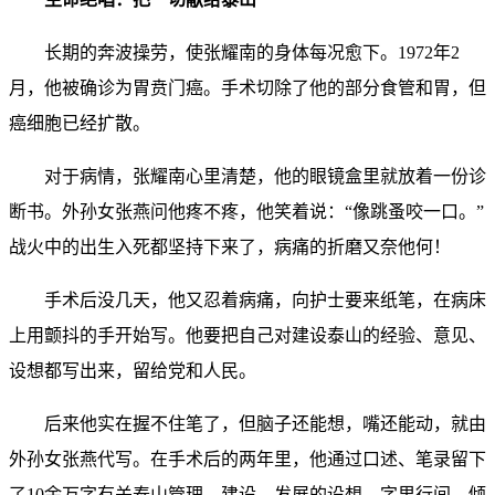
长期的奔波操劳，使张耀南的身体每况愈下。1972年2
月，他被确诊为胃贲门癌。手术切除了他的部分食管和胃，但
癌细胞已经扩散。
对于病情，张耀南心里清楚，他的眼镜盒里就放着一份诊
断书。外孙女张燕问他疼不疼，他笑着说：“像跳蚤咬一口。”
战火中的出生入死都坚持下来了，病痛的折磨又奈他何！
手术后没几天，他又忍着病痛，向护士要来纸笔，在病床
上用颤抖的手开始写。他要把自己对建设泰山的经验、意见、
设想都写出来，留给党和人民。
后来他实在握不住笔了，但脑子还能想，嘴还能动，就由
外孙女张燕代写。在手术后的两年里，他通过口述、笔录留下
了10余万字有关泰山管理、建设、发展的设想。字里行间，倾