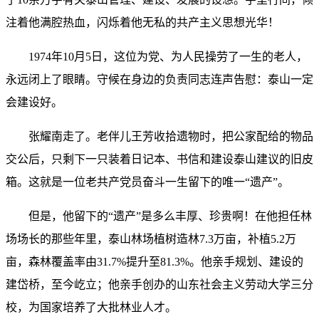
注着他满腔热血，闪烁着他无私的共产主义思想光华！
1974年10月5日，这位为党、为人民操劳了一生的老人，
永远闭上了眼睛。守候在身边的负责同志连声告慰：泰山一定
会建设好。
张耀南走了。老伴儿王芳收拾遗物时，把公家配给的物品
交公后，只剩下一只装着日记本、书信和建设泰山建议的旧皮
箱。这就是一位老共产党员奋斗一生留下的唯一“遗产”。
但是，他留下的“遗产”是多么丰厚、珍贵啊！在他担任林
场场长的那些年里，泰山林场植树造林7.3万亩，补植5.2万
亩，森林覆盖率由31.7%提升至81.3%。他亲手规划、建设的
建岱桥，至今屹立；他亲手创办的山东社会主义劳动大学三分
校，为国家培养了大批林业人才。