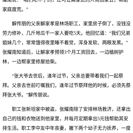
家庭度荒。”
解传朋的父亲解家孝是林场职工，家里房子倒了，没钱没
劳力修补，几斤地瓜干一家人要吃5天。他回忆道：“我们兄弟
姐妹几个，常常饿得夜里睡不着觉，浑身发软、两眼发黑。”
张耀南知道后，让解家孝预领3个月工资回去，一边植树护
林，一边帮家里修屋拾柴。
“张大爷去世后，逢年过节，父亲总要带着我们一起祭
拜。父亲去世前叮嘱我们，逢年过节祭拜他的时候，必须先祭
拜张大爷。”解传朋说。
职工张新坦家中被盗，张耀南除了安排林场救济，还拿出
自己的钱和衣物送到他家里，并每月定期拿出5元钱帮助其安
排生活。职工李中友中年丧妻，撇下两个幼子无力抚养，一度