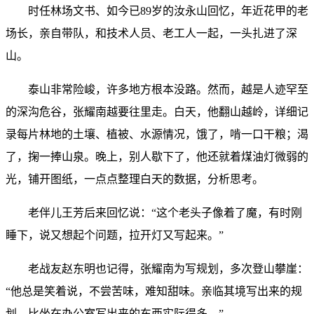
时任林场文书、如今已89岁的汝永山回忆，年近花甲的老
场长，亲自带队，和技术人员、老工人一起，一头扎进了深
山。
泰山非常险峻，许多地方根本没路。然而，越是人迹罕至
的深沟危谷，张耀南越要往里走。白天，他翻山越岭，详细记
录每片林地的土壤、植被、水源情况，饿了，啃一口干粮；渴
了，掬一捧山泉。晚上，别人歇下了，他还就着煤油灯微弱的
光，铺开图纸，一点点整理白天的数据，分析思考。
老伴儿王芳后来回忆说：“这个老头子像着了魔，有时刚
睡下，说又想起个问题，拉开灯又写起来。”
老战友赵东明也记得，张耀南为写规划，多次登山攀崖：
“他总是笑着说，不尝苦味，难知甜味。亲临其境写出来的规
划，比坐在办公室写出来的东西实际得多。”