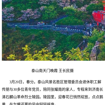
泰山南天门晚霞 王长民摄
3月20日，春分。泰山风景名胜区管理委员会退休职工解
传朋与30多位青年党员，陪同张耀南的家人，专程来到济南长
清石麟山革命烈士陵园。陵园里，迎春花已悄然绽放，点点鹅
黄，在乍暖还寒的风中轻轻摇曳。