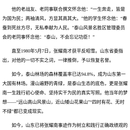
他的老战友、老同事联合撰文怀念他：“一生奔走，皆是
为国为民；两袖清风，方显其高其大。”他的学生怀念他：“春
蚕到死丝方尽，无私奉献为人民。”泰山风景名胜区管理委员
会的老同事怀念他：“泰山，不会忘记功臣！”
直至1980年5月7日，张耀南才获平反昭雪。山东省委指
出，对他的一切不实之词，一律推倒，予以恢复名誉。
如今，泰山林场的森林覆盖率已达94.8%，成为山东第一
大国有林场。漫山遍野的青绿，是泰山生态的底色，更是张耀
南一生践行初心使命、坚持实干为民的真实写照。他当年的梦
想——“远山高山风景山，近山矮山花果山”“四时有花、无时
不绿”都已变成现实。
如今，山东已将张耀南事迹作为树立和践行正确政绩观的