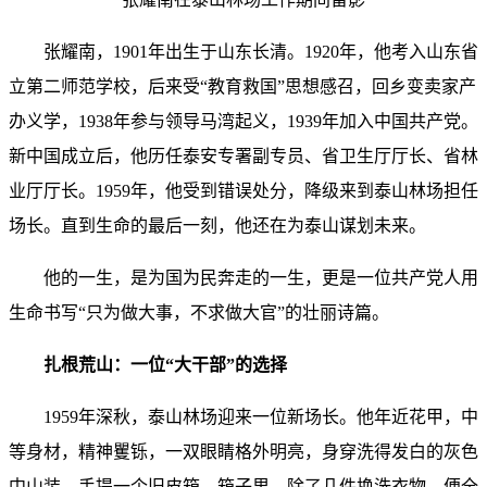
张耀南，1901年出生于山东长清。1920年，他考入山东省
立第二师范学校，后来受“教育救国”思想感召，回乡变卖家产
办义学，1938年参与领导马湾起义，1939年加入中国共产党。
新中国成立后，他历任泰安专署副专员、省卫生厅厅长、省林
业厅厅长。1959年，他受到错误处分，降级来到泰山林场担任
场长。直到生命的最后一刻，他还在为泰山谋划未来。
他的一生，是为国为民奔走的一生，更是一位共产党人用
生命书写“只为做大事，不求做大官”的壮丽诗篇。
扎根荒山：一位“大干部”的选择
1959年深秋，泰山林场迎来一位新场长。他年近花甲，中
等身材，精神矍铄，一双眼睛格外明亮，身穿洗得发白的灰色
中山装，手提一个旧皮箱。箱子里，除了几件换洗衣物，便全