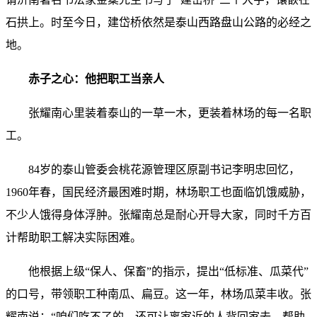
石拱上。时至今日，建岱桥依然是泰山西路盘山公路的必经之
地。
赤子之心：他把职工当亲人
张耀南心里装着泰山的一草一木，更装着林场的每一名职
工。
84岁的泰山管委会桃花源管理区原副书记李明忠回忆，
1960年春，国民经济最困难时期，林场职工也面临饥饿威胁，
不少人饿得身体浮肿。张耀南总是耐心开导大家，同时千方百
计帮助职工解决实际困难。
他根据上级“保人、保畜”的指示，提出“低标准、瓜菜代”
的口号，带领职工种南瓜、扁豆。这一年，林场瓜菜丰收。张
耀南说：“咱们吃不了的，还可让离家近的人背回家去，帮助