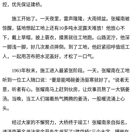
控，优先保证建桥。
施工开始了。一天夜里，雷声隆隆，大雨倾盆。张耀南被
惊醒，猛地想起工地上还有10多吨水泥露天堆放！他放心不
下，戴上草帽，披上蓑衣，摸黑就往工地跑。山路泥泞，他深
一脚浅一脚，好几次差点摔倒。到了工地，他赶紧招呼值班工
人，一起用苫布把水泥盖好，才松了一口气。
1963年秋末，施工进入最紧张阶段。一天，张耀南在工地
听到一位工人随口说：“要是能喝碗姜汤驱寒就好了。”说者无
意，听者有心。张耀南马上赶到伙房，让炊事员熬了一大锅姜
汤。当晚，当工人们端着热气腾腾的姜汤，一股暖流涌上心
头。
经过大家的不懈努力，大桥终于竣工！张耀南亲自拟名，
请济南著名书法家金棻先生书写了“建岱桥”三个大字，镶嵌在