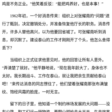
鸡是不务正业。”他笑着反驳：“能把鸡养好，也是本事！”
1962年初，一个好消息传来：组织上对张耀南的“问题”进
行了甄别，决定撤销处分，并准备恢复他厅长的职务。消息传
开，许多人替他高兴，以为他要回省城了。可张耀南听到消
息，却沉默了。建设泰山的工作才刚刚开了个头，他怎么舍得
丢下？
当组织上正式征求他意见时，他的回答让所有人意外。
“弄清楚了就好。”他平静地说，“现在我年龄大了，身体也不
太好。我长期战斗、工作在泰山，就让我把余生贡献给泰山
吧！”来传达消息的同志愣住了，他们望着张耀南那张布满皱
纹、饱经风霜的脸庞，一时无言。
留下的日子里，他知道一个制约林场发展的大问题——没
有公路。职工们运一趟物资，要翻山越岭走大半天，生产效率