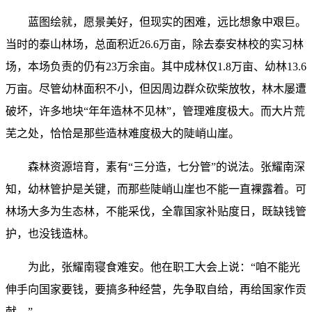
蓝图绘就，愿景美好，但现实的困难，远比想象中艰巨。
当时的泰山林场，总面积近26.6万亩，除去泰安林校的实习林
场，本场负责的仍有23万余亩。其中成林仅1.8万亩、幼林13.6
万亩。尽管幼林面积不小，但因周边群众砍柴放牧，林木屡遭
破坏，许多地块“年年造林不见林”，管理难度极大。而大片荒
芜之处，恰恰是那些造林难度极大的陡峭山崖。
森林资源培育，素有“三分造，七分管”的说法。张耀南深
知，幼林管护是关键，而那些陡峭山崖也不能一直裸露着。可
林场大多为生态林，不能采伐，全靠国家补贴度日，既缺钱管
护，也没钱造林。
为此，张耀南寝食难安。他在职工大会上说：“咱不能光
伸手向国家要钱，要搞多种经营，先争取自给，再给国家作贡
献。”