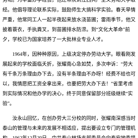
经。他倡导理论联系实际，鼓励师生大搞科学实验。春天旱情
严重，他常同工人一起半夜起来放水浇苗圃；雷雨季节，他又
披着蓑衣，手执粪叉，到苗圃排水防涝。到“文化大革命”前
夕，学校已为国家培养了一大批林业专业人才。
1964年，因种种原因，上级决定停办劳动大学。眼看刚发
展起来的学校面临夭折，张耀南心急如焚，多次申诉：“劳大
有千条万条理由办下去，没有半条理由不办呀！经费不给也可
以，我情愿把工资全拿出来，也要把劳大办下去！”省里考虑
到实际情况和他办学的决心，终于同意保留部分班级继续“实
验”。
汝永山回忆，在创办劳大三分校的同时，张耀南深感当时
泰山的管理与未来的发展不相适应，提出要设立专门的管理机
构。1962年12月29日，中共泰山林场支部委员会向泰安地委提