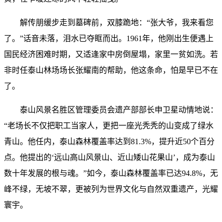
解传朋缓步走到墓碑前，双膝跪地：“张大爷，我来看您
了。”话音未落，泪水已夺眶而出。1961年，他刚出生便遇上
国民经济困难时期，又适逢家中房倒屋塌，家里一贫如洗。若
非时任泰山林场场长张耀南的帮助，他这条命，怕是早已不在
了。
泰山风景名胜区管理委员会遗产部部长申卫星动情地说：
“老场长不仅把职工当家人，更把一座光秃秃的山变成了绿水
青山。他任内，泰山森林覆盖率达到81.3%，提升近50个百分
点。他提出的‘远山高山风景山、近山矮山花果山’，成为泰山
数十年发展的根与魂。”如今，泰山森林覆盖率已达94.8%，无
峰不绿，无坡不翠，更被列为世界文化与自然双重遗产，光耀
寰宇。