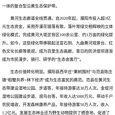
一体的复合型沿黄生态保护带。
黄河生态廊道全线贯通。自2020年起，濮阳市投入超3亿
元生态资金，采用乔灌花错落有致、落叶常绿交相辉映的立体
绿化模式，完成黄河大堤淤背区100余公里、约1万亩的绿化提
升。如今，这些绿化带串联起法宣石刻、九曲黄河观景台、红
色文化长廊等景观，成为百里生态画廊，昔日的防洪堤坝逐渐
成为市民漫步、骑行、研学的“生态会客厅”。
生态价值转化明显。濮阳县西辛庄“果树围村”与范县陈庄
镇“稻蟹共养+林下经济”成为生态富民的典范。范县在黄河生
态带建设湿地公园、步道等，年接待游客达30万人次。金堤河
湿地公园建设步道、观鸟台等，年收入达5000万元，带动千户
农民增收，开发森林康养产品，年接待游客50万人次，收入
1.2亿元。发展生态林业还为野生动物提供了栖息地，促进了