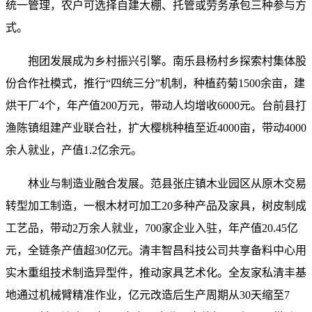
统一管理，农户可选择自建大棚、托管或劳务承包三种参与方
式。
抱团发展成为乡村振兴引擎。南乐县杨村乡探索村集体股
份合作社模式，推行“四统三分”机制，种植药菊1500余亩，建
烘干厂4个，年产值200万元，带动人均增收6000元。台前县打
渔陈镇组建产业联合社，扩大樱桃种植至近4000亩，带动4000
余人就业，产值1.2亿余元。
林业与制造业融合发展。范县张庄镇木业园区从原木交易
转型加工制造，一根木材可加工20多种产品及家具，树皮制成
工艺品，带动2万余人就业，700家企业入驻，年产值20.45亿
元，全链条产值超30亿元。清丰智昌科技公司共享备料中心用
实木重组技术制造异型件，推动家具艺术化。全友家私清丰基
地通过机械臂精准作业，亿元改造后生产周期从30天缩至7