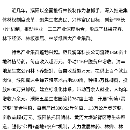
近几年，濮阳以全面推行林长制作为总抓手，深入推进集
体林权制度改革，聚焦生态惠民、兴林富民目标，创新“林长
+N”机制，推动林业一二三产业深度融合，形成了林果花卉、
林下经济、林板家居、林浆纸四大产业集群。
特色产业集群蓬勃兴起。范县润泽科技公司流转1860亩土
地种植芍药，每亩收入超万元，带动116户脱贫户增收。清丰
地龙生态公司林下养蚯蚓，每亩收益超万元，提供上百个就业
岗位。濮阳翼达金蝉养殖基地占地500亩，种植5万株柳树，投
放8000万只蝉蚁，建立标准化体系，带动百余人就业，人均年
增收万余元。濮阳五星生态园流转767亩土地，开展“葡萄+灵
芝菇”复合种植，每亩产出3000公斤葡萄、1.3万公斤灵芝菇，
亩收益超4万元。濮阳依托国储林、黄河大堤淤背区等生态廊
道，强化“公司+基地+农户”机制，大力发展林药、林蝉、林