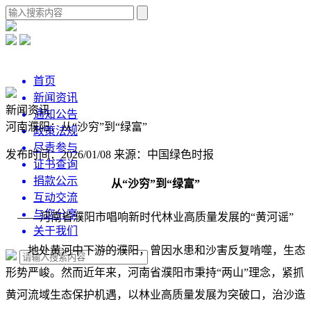
首页
新闻资讯
新闻资讯
通知公告
河南濮阳：从“沙穷”到“绿富”
政策法规
尽责参与
发布时间：2026/01/08
来源：中国绿色时报
证书查询
捐款公示
从“沙穷”到“绿富”
互动交流
与您分享
——河南省濮阳市唱响新时代林业高质量发展的“黄河谣”
关于我们
地处黄河中下游的濮阳，曾因水患和沙害反复啃噬，生态
形势严峻。然而近年来，河南省濮阳市秉持“两山”理念，紧抓
黄河流域生态保护机遇，以林业高质量发展为突破口，治沙造