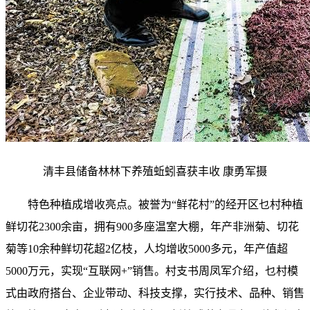
清丰县储备林林下养殖蚯蚓喜获丰收 康勇军摄
特色种植成增收亮点。被誉为“鲜花村”的经开区乜村种植
鲜切花2300余亩，拥有900多座温室大棚，年产非洲菊、切花
菊等10余种鲜切花超2亿枝，人均增收5000多元，年产值超
5000万元，实现“互联网+”销售。村支书周凤军介绍，乜村模
式由政府搭台、企业带动、科技支撑，实行技术、品种、销售