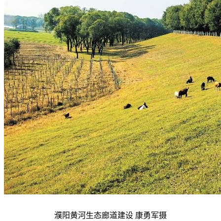
濮阳黄河生态廊道建设 康勇军摄