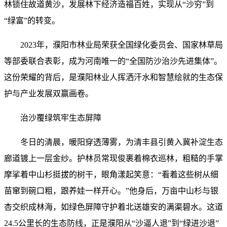
林锁住故道黄沙，发展林下经济造福百姓，实现从“沙穷”到
“绿富”的转变。
2023年，濮阳市林业局荣获全国绿化委员会、国家林草局
等部委联合表彰，成为河南唯一的“全国防沙治沙先进集体”。
这份荣耀的背后，是濮阳林业人挥洒汗水和智慧绘就的生态保
护与产业发展双赢画卷。
治沙覆绿筑牢生态屏障
冬日的清晨，暖阳穿透薄雾，为清丰县引黄入冀补淀生态
廊道镀上一层金纱。护林员常现俊裹着棉衣巡林，粗糙的手掌
摩挲着中山杉挺拔的树干，眼角漾起笑意：“看着这些树从细
苗窜到碗口粗，跟养娃一样开心。”他身后，万亩中山杉与银
杏交织成林海，如绿色屏障守护着北送雄安的满渠碧水。这道
24.5公里长的生态防线，正是濮阳从“沙逼人退”到“绿进沙退”