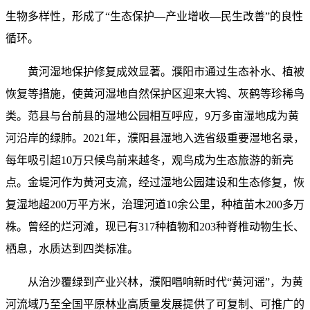
生物多样性，形成了“生态保护—产业增收—民生改善”的良性
循环。
黄河湿地保护修复成效显著。濮阳市通过生态补水、植被
恢复等措施，使黄河湿地自然保护区迎来大鸨、灰鹤等珍稀鸟
类。范县与台前县的湿地公园相互呼应，9万多亩湿地成为黄
河沿岸的绿肺。2021年，濮阳县湿地入选省级重要湿地名录，
每年吸引超10万只候鸟前来越冬，观鸟成为生态旅游的新亮
点。金堤河作为黄河支流，经过湿地公园建设和生态修复，恢
复湿地超200万平方米，治理河道10余公里，种植苗木200多万
株。曾经的烂河滩，现已有317种植物和203种脊椎动物生长、
栖息，水质达到四类标准。
从治沙覆绿到产业兴林，濮阳唱响新时代“黄河谣”，为黄
河流域乃至全国平原林业高质量发展提供了可复制、可推广的