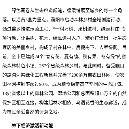
绿色画卷从生态廊道起笔，缓缓铺展至城乡的每一个角
落。以沿黄3县为重点，濮阳市启动森林乡村全域创建行动，
通过整乡推进示范工程、“一村万树、果树进村、绿满村庄”专
项行动，让果树、花木、绿篱进村入户，精心打造出一批生态
宜居的美丽乡村，构成了村在林中、房掩树下、人尽绿荫。目
前，全市已建成24个“春有花、夏有荫、秋有果、冬有绿”的省
级森林特色小镇、267个省级森林乡村。与此同时，备受瞩目
的路沟河渠绿化工程新建并完善了200余万亩农田林网，使农
田林网控制率超过90%，成为粮食稳定高产坚固的生态屏障。
13处省级以上的森林公园、湿地公园和总面积超15万亩的自然
保护区相互连接，构建起林水相依、鸟语花香的生态廊道，成
为市民亲近自然的诗意之地。
林下经济激活新动能