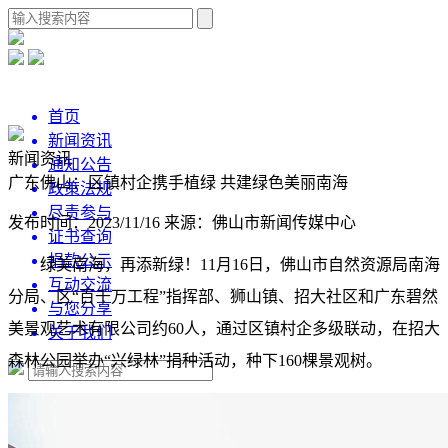
首页
新闻资讯
新闻资讯
通知公告
广东佛山：区镇村企携手植绿 共建绿色美丽南海
政策法规
尽责参与
发布时间：2023/11/16
来源：佛山市新闻传媒中心
证书查询
捐款公示
绿美南海，再添新绿！11月16日，佛山市自然资源局南海
互动交流
分局、区“百千万工程”指挥部、狮山镇、招大社区和广东碧然
与您分享
美景观艺术有限公司约60人，通过区镇村企多级联动，在招大
关于我们
森林公园举办“兴绿林”捐种活动，种下160棵景观树。