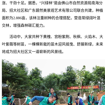
涨、干劲十足。据悉，“兴绿林”是由佛山市自然资源局南海分
局、招大社区和广东碧然美景观艺术有限公司联合共建，种植
面积为2.886亩，该林注重树种的合理搭配，营造常绿阔叶混
交林，增强森林碳汇能力。
活动中，大家共种下黄槐、宫粉紫荆、秋枫、火焰木、大
叶紫薇等树苗，一棵棵新栽的苗木迎风摇曳、舒展新绿，未来
将成为招大社区又一道崭新的风景线。