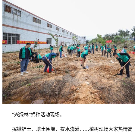
“兴绿林”捐种活动现场。
挥锹铲土、培土围堰、提水浇灌……植树现场大家热情高