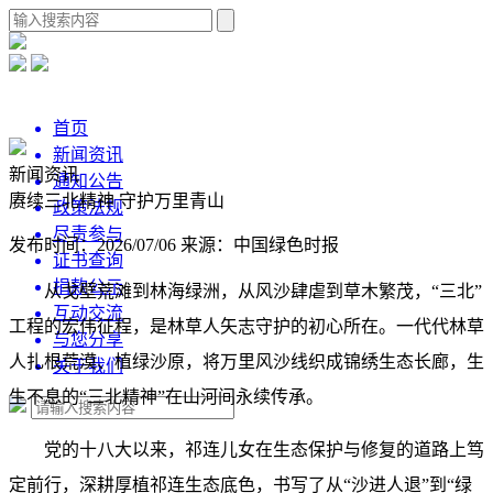
首页
新闻资讯
新闻资讯
通知公告
赓续三北精神 守护万里青山
政策法规
尽责参与
发布时间：2026/07/06
来源：中国绿色时报
证书查询
捐款公示
从戈壁荒滩到林海绿洲，从风沙肆虐到草木繁茂，“三北”
互动交流
工程的宏伟征程，是林草人矢志守护的初心所在。一代代林草
与您分享
人扎根荒漠、植绿沙原，将万里风沙线织成锦绣生态长廊，生
关于我们
生不息的“三北精神”在山河间永续传承。
党的十八大以来，祁连儿女在生态保护与修复的道路上笃
定前行，深耕厚植祁连生态底色，书写了从“沙进人退”到“绿