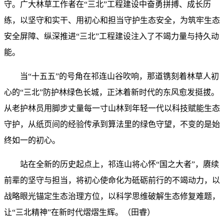
守。广大林草工作者在“三北”工程建设中奋勇拼搏、成长历
练，以坚守和实干、用初心和担当守护生态安全，为筑牢生态
安全屏障、纵深推进“三北”工程建设注入了不竭力量与持久动
能。
当“十五五”的号角在祁连山谷吹响，那道镌刻着林草人初
心的“三北”防护林绿色长城，正沐着新时代的东风愈发挺拔。
从老护林员用脚步丈量每一寸山林到年轻一代以科技赋能生态
守护，从纸页间的经验传承到算法里的绿色守望，不变的是始
终如一的初心。
站在全新的历史起点上，祁连山将心怀“国之大者”，赓续
前辈的坚守与担当，将初心使命化为砥砺前行的不竭动力，以
战略眼光锚定生态治理方位，以科学思维破解生态修复难题，
让“三北精神”在新时代熠熠生辉。（田睿）