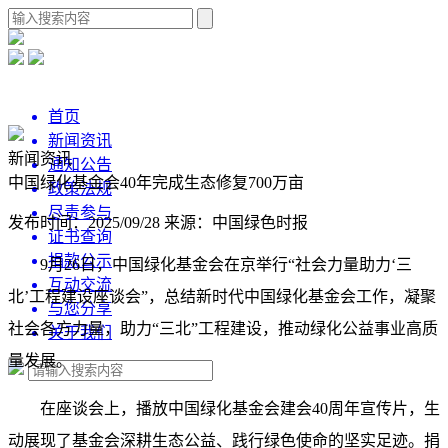
首页
新闻资讯
新闻资讯
通知公告
中国绿化基金会40年完成生态修复700万亩
政策法规
尽责参与
发布时间：2025/09/28
来源：中国绿色时报
证书查询
捐款公示
9月26日，中国绿化基金会在京举行“社会力量助力‘三
互动交流
北’工程建设座谈会”，总结新时代中国绿化基金会工作，凝聚
与您分享
社会各方力量，助力“三北”工程建设，推动绿化公益事业高质
关于我们
量发展。
在座谈会上，播放中国绿化基金会建会40周年宣传片，生
动展现了基金会深耕生态公益、践行绿色使命的坚实足迹。捐