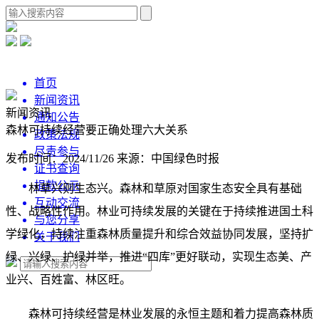
首页
新闻资讯
新闻资讯
通知公告
森林可持续经营要正确处理六大关系
政策法规
尽责参与
发布时间：2024/11/26
来源：中国绿色时报
证书查询
捐款公示
林草兴则生态兴。森林和草原对国家生态安全具有基础
互动交流
性、战略性作用。林业可持续发展的关键在于持续推进国土科
与您分享
学绿化，持续注重森林质量提升和综合效益协同发展，坚持扩
关于我们
绿、兴绿、护绿并举，推进“四库”更好联动，实现生态美、产
业兴、百姓富、林区旺。
森林可持续经营是林业发展的永恒主题和着力提高森林质