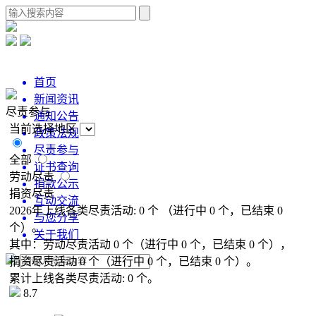
首页
新闻资讯
尽责参与
通知公告
当前选择地区
政策法规
尽责参与
全部
证书查询
劳动尽责
捐款公示
捐资尽责
互动交流
2026年上线各类尽责活动:
0
个
（进行中
0
个，已结束
0
与您分享
个）。
关于我们
其中：
劳动尽责活动
0
个
（进行中
0
个，已结束
0
个），
捐资尽责活动
0
个
（进行中
0
个，已结束
0
个）。
累计上线各类尽责活动:
0
个。
8.7