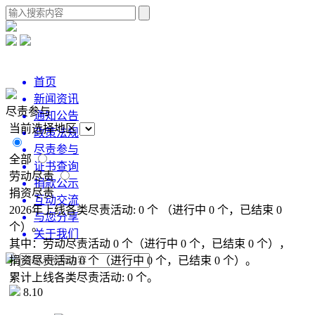
首页
新闻资讯
尽责参与
通知公告
当前选择地区
政策法规
尽责参与
全部
证书查询
劳动尽责
捐款公示
捐资尽责
互动交流
2026年上线各类尽责活动:
0
个
（进行中
0
个，已结束
0
与您分享
个）。
关于我们
其中：
劳动尽责活动
0
个
（进行中
0
个，已结束
0
个），
捐资尽责活动
0
个
（进行中
0
个，已结束
0
个）。
累计上线各类尽责活动:
0
个。
8.10