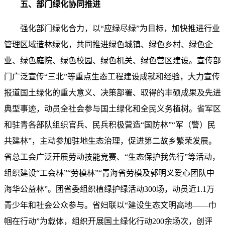
五、部门绿化协同推进
强化部门绿化合力，以“应绿尽绿”为目标，加快推进行业
管理区域造林绿化，共同推进绿色城镇、绿色乡村、绿色企
业、绿色庭院、绿色校园、绿色机关、绿色营区建设。宣传部
门广泛宣传“三北”等重点生态工程建设成就和经验，大力宣传
报道国土绿化的重大意义、决策部署、取得的丰硕成果及先进
典型事迹，动员全社会参与国土绿化和全民义务植树。省军区
和驻青各部队组织官兵、民兵积极营造“国防林”“军（警）民
共建林”，主动参加驻地生态治理，促进第二故乡繁荣发展。
省总工会广泛开展劳动技能竞赛、“生态保护我先行”等活动，
组织建设“工会林”“劳模林”“青海省劳模及郭明义爱心团队中
海华公益林”。团省委组织植绿护绿活动300场，动员近1.1万
青少年和社会公众参与。省妇联以“建设生态文明高地——巾
帼在行动”为载体，组织开展国土绿化行动200余场次，创评