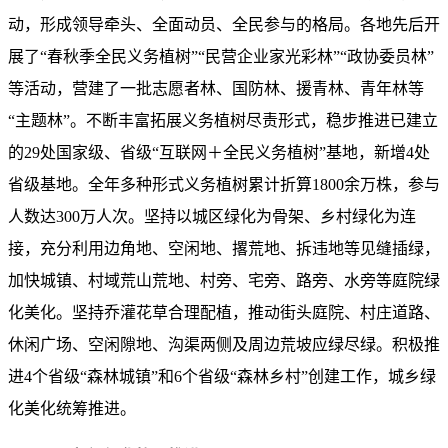
动，形成领导牵头、全面动员、全民参与的格局。各地先后开
展了“春秋季全民义务植树”“民营企业家光彩林”“政协委员林”
等活动，营建了一批志愿者林、国防林、援青林、青年林等
“主题林”。不断丰富拓展义务植树尽责形式，稳步推进已建立
的29处国家级、省级“互联网＋全民义务植树”基地，新增4处
省级基地。全年多种形式义务植树累计折算1800余万株，参与
人数达300万人次。坚持以城区绿化为骨架、乡村绿化为连
接，充分利用边角地、空闲地、撂荒地、拆违地等见缝插绿，
加快城镇、村域荒山荒地、村旁、宅旁、路旁、水旁等庭院绿
化美化。坚持乔灌花草合理配植，推动街头庭院、村庄道路、
休闲广场、空闲隙地、沟渠两侧及周边荒坡应绿尽绿。积极推
进4个省级“森林城镇”和6个省级“森林乡村”创建工作，城乡绿
化美化统筹推进。