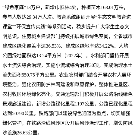
“绿色家庭”13万户，新增巾帼林4处，种植苗木168.01万株，
参与人数达29.34万人次。教育系统组织开展“生态文明教育进
课堂”“环保宣传实践”等系列活动，稳步提升广大学生生态文
明意识。住房城乡建设部门持续拓展城市绿色空间，全省城市
建成区绿化覆盖率达36.53%、建成区绿地率达34.22%、人均
公园绿地面积达13.24平方米（2022年）。水利部门坚持开展
水土流失综合治理，实施小流域综合治理30项，完成治理水土
流失面积550.75平方公里。农业农村部门结合开展农村人居环
境整治，强化农田防护林网建设和草原保护，整体推进垦区、
农村牧区环境绿化亮化。交通运输部门积极开展公路沿线绿色
景观廊道建设，新增公路绿化里程1197公里，公路已绿化里程
达到50790公里。铁路部门以建设绿色通道为重点，切实加强
绿化管护，在铁路沿线风沙区段开展风沙治理工作，增设防风
沙设施26.63公里。