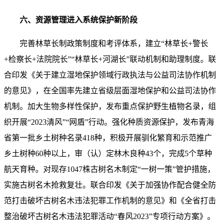
六、资源管理进入系统保护新阶段
完善林草长制政策制度和考评体系，建立“林草长+警长
+检察长+法院院长”“林草长+河湖长”联动机制和助理制度。联
合印发《关于建立湿地保护领域行政执法与公益司法协作机制
的意见》，在全国率先建立省级层面湿地保护和公益司法协作
机制。加大生物多样性保护，发布重点保护野生植物名录，组
织开展“2023清风”“网盾”行动。强化种质资源保护，发布青海
省第一批乡土树种名录418种，积极开展驯化繁育和示范推广
乡土树种60种以上，审（认）定林木良种43个，完成5个草种
航天育种。对现存1047株古树名木制定“一树一策”管护措施，
实施古树名木抢救复壮。联合印发《关于加强协作配合健全防
范打击破坏古树名木违法犯罪工作机制的意见》和《全省打击
整治破坏古树名木违法犯罪活动“春风2023”专项行动方案》。