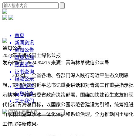
首页
新闻资讯
通知公告
通知公告
2023年青海省国土绿化公报
政策法规
发布时间：2024 /04/15
来源：青海林草微信公众号
尽责参与
证书查询
2023年，全省各地、各部门深入践行习近平生态文明思
捐款公示
想，贯彻落实习近平总书记重要讲话和对青海工作重要指示批
互动交流
与您分享
示精神，按照省委省政府决策部署，围绕加快建设生态友好现
关于我们
代化新青海总目标，以国家公园示范省建设为引领，统筹推进
山水林田湖草沙冰一体化保护和系统治理，全力推动国土绿化
工作取得新成果。