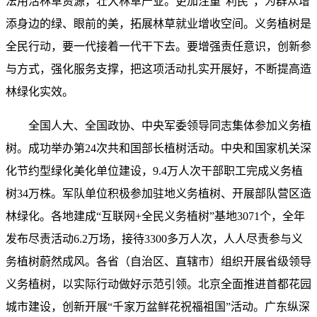
法用活林草资源，壮大林草产业。更加注重“利民”，为群众增
添身边的绿、眼前的美，拓展林草就业增收空间。义务植树是
全民行动，要一代接着一代干下去。要增强责任意识，创新参
与方式，强化服务支撑，把这项活动扎实开展好，不断提高造
林绿化实效。
全国人大、全国政协、中央军委领导同志集体参加义务植
树。成功举办第24次共和国部长植树活动。中央和国家机关深
化节约型绿化美化单位建设，9.4万人次干部职工完成义务植
树34万株。军队单位积极参加驻地义务植树、开展部队营区造
林绿化。各地建成“互联网+全民义务植树”基地3071个，全年
发布尽责活动6.2万场，接待3300多万人次，人人尽责参与义
务植树蔚然成风。各省（自治区、直辖市）组织开展省级领导
义务植树，以实际行动做好示范引领。北京全面推进首都花园
城市建设，创新开展“千家万盆鲜花祝福祖国”活动。广东纵深