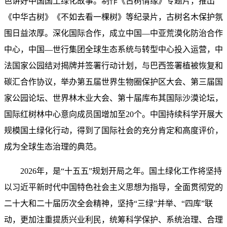
色讲好中国国土绿化故事。制作《古树情缘》专题片，推出
《中华古树》《不如去看一棵树》等纪录片，古树名木保护氛
围日益浓厚。深化国际合作，成立中国—中亚荒漠化防治合作
中心，中国—世行集团全球生态系统与转型中心投入运营，中
法国家公园结对揭牌并签署行动计划，与巴西签署植被恢复和
碳汇合作协议，举办第五届世界生物圈保护区大会、第三届国
家公园论坛、世界林木业大会、第十届库布其国际沙漠论坛，
国际红树林中心意向成员国增加至20个。中国持续科学开展大
规模国土绿化行动，得到了国际社会的充分肯定和高度评价，
成为全球生态治理的典范。
2026年，是“十五五”规划开局之年。国土绿化工作将坚持
以习近平新时代中国特色社会主义思想为指导，全面贯彻党的
二十大和二十届历次全会精神，坚持“三绿”并举、“四库”联
动，更加注重提质兴业利民，统筹科学保护、系统治理、合理