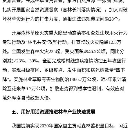
资源普查。完成林草湿荒普查，推进自然资源“一张图”建设。
扎实开展国家自然资源督察（含林长制落实情况），加大对破
坏林草资源行为的打击力度，通报违法违规典型问题28个。
开展森林草原火灾重大隐患动态清零和查处违规用火行为
专项行动及“林电共安”攻坚行动，排查整改火灾隐患12.5万
处。全国发生森林火灾225起、受灾面积4946.5公顷，同比分
别减少23%、30%。全面完成松材线虫病疫情防控五年攻坚行
动，实现县级疫区、乡级疫点、发生面积和病死树数量“四下
降”。实施林业草原有害生物防治1466.7万公顷，近3年累计清
除互花米草9.7万公顷，扩散态势得到根本性遏制，有效应对
境外摩洛哥戟纹蝗入侵。
五、用好用活资源推进林草产业快速发展
我国提前实现2030年国家自主贡献森林蓄积量目标，习近