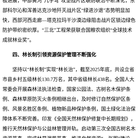
极进展，中部黄河“几字弯”攻坚战片区联防联治不断深化，东
部科尔沁和浑善达克沙地歼灭战片区“绿进沙退”态势明显加
快，西部河西走廊—塔克拉玛干沙漠边缘阻击战片区锁边绿色
防护带织密织厚。“三北”工程荣获联合国粮农组织“全球技术
成就林业奖”。
四、林长制引领资源保护管理不断强化
坚持以“林长制”实现“林长治”，截至2025年底，共设立省
市县乡村五级林长130.7万名，其中省级林长438名。全国人大
常委会开展森林法执法检查，国家公园法、古树名木保护条
例、森林草原防灭火条例相继出台，及时修订自然保护区条
例、风景名胜区条例、植物新品种保护条例，国土绿化法治保
障体系不断完善。印发《全国天然林保护修复中长期规划》，
推行天然林保护与公益林管理并轨。启动第三次全国古树名木