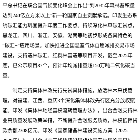
平总书记在联合国气候变化峰会上作出“到2035年森林蓄积量
达到240亿立方米以上”新一轮国家自主贡献承诺。印发生态系
统碳汇能力巩固提升年度工作要点。持续深化林草碳汇试点，
黑龙江、四川、浙江、安徽、湖南等地初步形成各具特色的
“碳汇+”应用场景。加快推进全国温室气体自愿减排交易市场
建设，支持造林碳汇、红树林营造等项目开发，截至2025年
底，已公示项目87个，预计年均减排量超150万吨二氧化碳当
量。
制定支持集体林改先行先试具体措施，放活林木采伐管
理，对福建、江西、重庆3个深化集体林改先行区充分放权赋
能。印发《集体林地经营权流转管理办法》，出台金融支持林
业高质量发展政策举措，不断提升金融服务质效，林权抵押贷
款余额2308亿元。印发《国家储备林建设实施方案（2025—