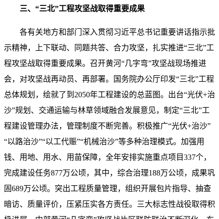
三、“三北”工程攻坚战取得重要成果
各有关地方和部门深入贯彻习近平总书记重要讲话指示批
示精神，上下联动、同题共答、合力攻坚，扎实推进“三北”工
程攻坚战取得重要成果。召开黄河“几字弯”攻坚战现场推进
会，对攻坚战再动员、再部署。国务院办公厅印发“三北”工程
总体规划，绘就了到2050年工程建设的总蓝图。出台“光伏+治
沙”规划、交通运输与林草领域融合发展意见，制定“三北”工
程建设管理办法，管理制度不断完善。积极推广“光伏+治沙”
“以路治沙”“以工代赈”“机械治沙”等多种治理模式。加强用
钱、用地、用水、用苗保障，全年安排实施重点项目337个，
完成建设任务877万公顷，其中，综合治理188万公顷，成果巩
固689万公顷。突出工程质量管理，组织开展包片指导、抽查
暗访、质量评价，压紧压实各方责任。三大标志性战役取得积