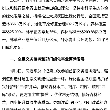
2025年，各地各部门深入贯彻习近平生态文明思想，牢固
树立和践行绿水青山就是金山银山理念，坚持走科学生态节俭
的绿化发展之路，持续推进大规模国土绿化行动，全国完成营
造林356.3万公顷、退化草原修复治理492.7万公顷，森林覆盖
率达25.09%、林草覆盖率超56%、森林蓄积量达209.88亿立方
米，林草产业总产值近11万亿元，绿水青山底色更靓，金山银
山成色更足。
一、全民义务植树和部门绿化事业蓬勃发展
4月3日，习近平总书记第13次参加首都义务植树活动，强
调植树造林是生态文明建设重要一环。绿化祖国必须坚持扩绿
兴绿护绿“三绿”并举，推动森林水库、钱库、粮库、碳库“四
库”联动。要更加注重“提质”，优化林分结构，搞好森林经
营，同步提升草原生态质量。更加注重“兴业”，多用改革的办