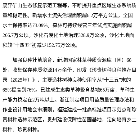
废弃矿山生态修复示范工程等，不断提升重点区域生态系统质
量和稳定性。新增水土流失治理面积超6.2万平方公里，全国
水土保持率达73.09%。森林可持续经营三年试点实施面积超
266.7万公顷。沙化石漠化土地治理328.9万公顷，沙化土地面
积较“十四五”初减少152.75万公顷。
加强良种壮苗培育，新增国家林草种质资源库（圃）68
处，收集保存种质资源14万余份，印发《珍贵树种良种推荐目
录（2025年）》，主要造林树种良种使用率从“十三五”末的
65%提高到76%。已建成生态类草种繁育基地65万亩，草种生
产能力稳定在2万吨以上。浙江制定项目用苗质量管理办法和
作业设计用地会审细则，福建建成一批高标准项目示范点和珍
贵树种造林示范区，贵州建设保障性苗圃基地，定向培育乡土
树种、珍贵树种。