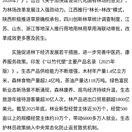
2028年）》。出台《关于加快建设现代化国有林场的意见》，
为林场改革发展注入强劲动力。江西推行“林长+林改”模式，
陕西积极推进草原确权承包，四川创新林草统计调查制度，江
苏、山东、浙江等地深入推行用地用林用草用海联动审批，改
革成效更多惠及民生。
实施促进林下经济发展若干措施，进一步完善中医药、康
养服务政策。印发《“以竹代塑”主要产品名录（2025年
版）》。生态产品供给能力不断增强，木材年产量1.4亿立方
米，森林食物产量超2.4亿吨，茶油产量达118万吨。绿色富民
新业态新场景不断涌现，森林康养、观鸟经济持续升温，生态
旅游年接待游客量超30亿人次，林产品进出口贸易额超1800亿
美元。截至2025年底，林业新型经营主体近30万个，经营500
亩以上的规模经营主体约10万个，带动6000多万人就业。生态
护林员政策纳入中央常态化防止返贫致贫机制。