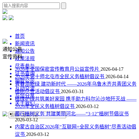
首页
新闻资讯
通知公告
通知公告
宣传资料
政策法规
尽责参与
2026年全国保密宣传教育月公益宣传片
2026-04-17
证书查询
2026年第十师北屯市全民义务植树倡议书
2026-04-14
捐款公示
青春添新绿 建功新时代 ——2026年乌鲁木齐共青团义务
互动交流
植树尽责活动倡议书
2026-03-31
与您分享
植绿护绿共筑美好家园 携手助力科尔沁沙地歼灭战 ——
关于我们
2026年全民义务植树倡议书
2026-03-12
履行植树义务 共建美丽河北——“3·12”植树节倡议书
2026-03-12
内蒙古自治区2026年“互联网+全民义务植树”尽责活动倡
议书
2026-03-12